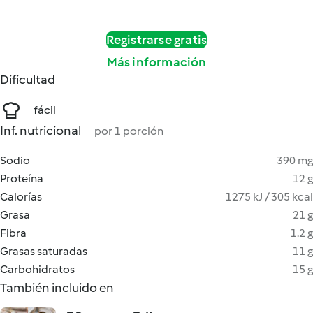
Registrarse gratis
Más información
Dificultad
fácil
Inf. nutricional
por 1 porción
Sodio
390 mg
Proteína
12 g
Calorías
1275 kJ / 305 kcal
Grasa
21 g
Fibra
1.2 g
Grasas saturadas
11 g
Carbohidratos
15 g
También incluido en