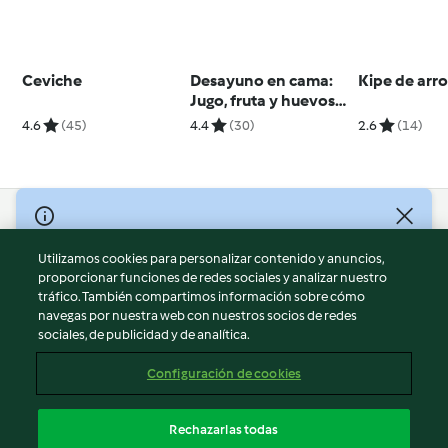
Ceviche
Desayuno en cama:
Kipe de arr
Jugo, fruta y huevos
benedictinos TM6
4.6
(45)
4.4
(30)
2.6
(14)
© Copyright 2026
Utilizamos cookies para personalizar contenido y anuncios,
Términos de uso
proporcionar funciones de redes sociales y analizar nuestro
Política de privacidad
tráfico. También compartimos información sobre cómo
Aviso legal
navegas por nuestra web con nuestros socios de redes
sociales, de publicidad y de analítica.
Información legal
Cookies
Configuración de cookies
Reportar contenido
Cancelar suscripción
Rechazarlas todas
Declaración de accesibilidad