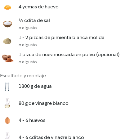
4 yemas de huevo
½ cdita de sal
o al gusto
1 - 2 pizcas de pimienta blanca molida
o al gusto
1 pizca de nuez moscada en polvo (opcional)
o al gusto
Escalfado y montaje
1800 g de agua
80 g de vinagre blanco
4 - 6 huevos
4 - 6 cditas de vinagre blanco