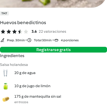
TM7
Huevos benedictinos
3.6
22 valoraciones
Prep. 30min
Total 30min
4 porciones
Registrarse gratis
Ingredientes
Salsa holandesa
20 g de agua
10 g de jugo de limón
175 g de mantequilla sin sal
en trozos