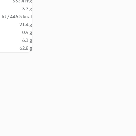
333.4 mg
3.7 g
 kJ / 446.5 kcal
21.4 g
0.9 g
6.1 g
62.8 g