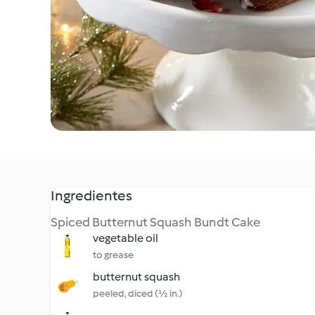
Ingredientes
Spiced Butternut Squash Bundt Cake
vegetable oil
to grease
butternut squash
peeled, diced (½ in.)