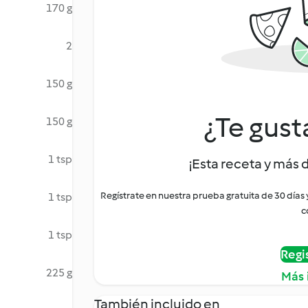
170 g
2
150 g
¿Te gust
150 g
1 tsp
¡Esta receta y más 
Regístrate en nuestra prueba gratuita de 30 días
1 tsp
c
1 tsp
Regi
225 g
Más 
También incluido en