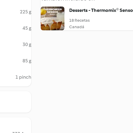
Desserts - Thermomix® Senso
225 g
18 Recetas
Canadá
45 g
30 g
85 g
1 pinch