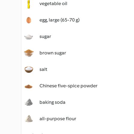
vegetable oil
egg, large (65-70 g)
sugar
brown sugar
salt
Chinese five-spice powder
baking soda
all-purpose flour