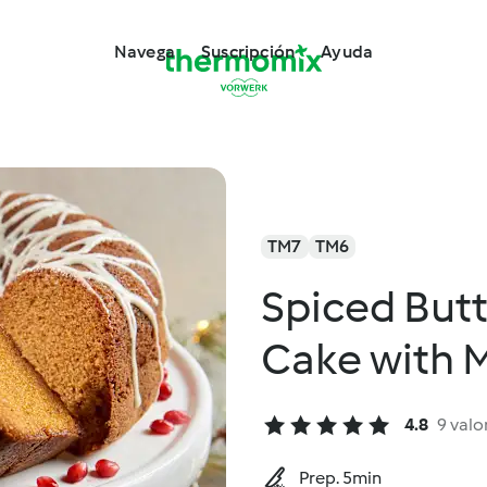
Navega
Suscripción
Ayuda
TM7
TM6
Spiced But
Cake with 
4.8
9 valo
Prep. 5min