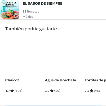
EL SABOR DE SIEMPRE
55 Recetas
México
También podría gustarte...
Clericot
Agua de Horchata
Tortitas de 
4.9
(101)
3.9
(50)
2.3
(95)