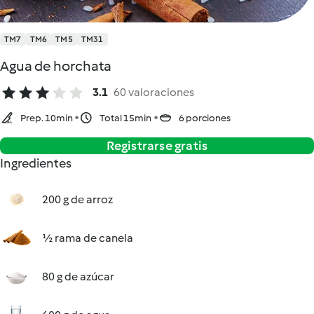
TM7
TM6
TM5
TM31
Agua de horchata
3.1
60 valoraciones
Prep. 10min
Total 15min
6 porciones
Registrarse gratis
Ingredientes
200 g de arroz
½ rama de canela
80 g de azúcar