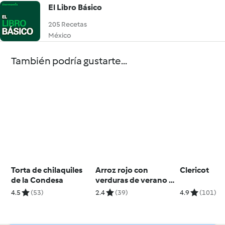
El Libro Básico
205 Recetas
México
También podría gustarte...
Torta de chilaquiles
Arroz rojo con
Clericot
de la Condesa
verduras de verano y
queso feta
4.5
(53)
2.4
(39)
4.9
(101)