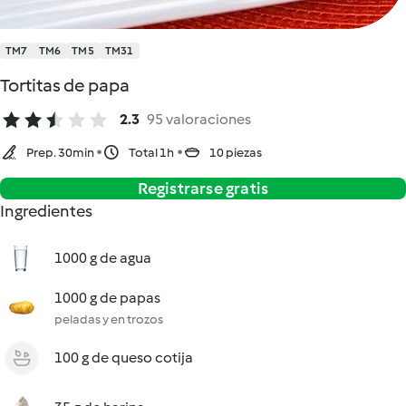
TM7
TM6
TM5
TM31
Tortitas de papa
2.3
95 valoraciones
Prep. 30min
Total 1h
10 piezas
Registrarse gratis
Ingredientes
1000 g de agua
1000 g de papas
peladas y en trozos
100 g de queso cotija