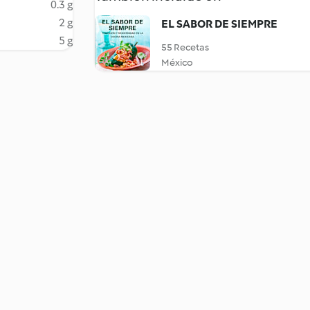
0.3 g
2 g
EL SABOR DE SIEMPRE
5 g
55 Recetas
México