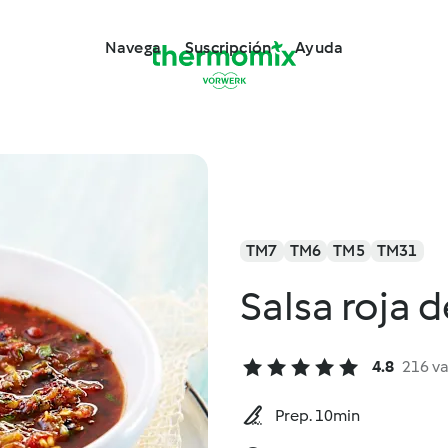
Navega
Suscripción
Ayuda
TM7
TM6
TM5
TM31
Salsa roja 
4.8
216 v
Prep. 10min