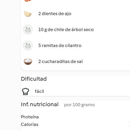
2 dientes de ajo
10 g de chile de árbol seco
5 ramitas de cilantro
2 cucharaditas de sal
Dificultad
fácil
Inf. nutricional
por 100 gramo
Proteína
Calorías