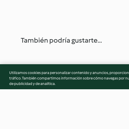
También podría gustarte...
Utilizamos cookies para personalizar contenido y anuncios, proporciona
tráfico. También compartimos información sobre cómo navegas por nue
de publicidad y de analítica.
Albóndigas con jitomate al
Carnitas de atún