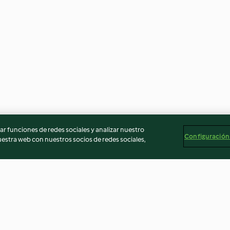
r funciones de redes sociales y analizar nuestro
Configuración
stra web con nuestros socios de redes sociales,
Caldo tlalpeño
Chilaquiles Rojo