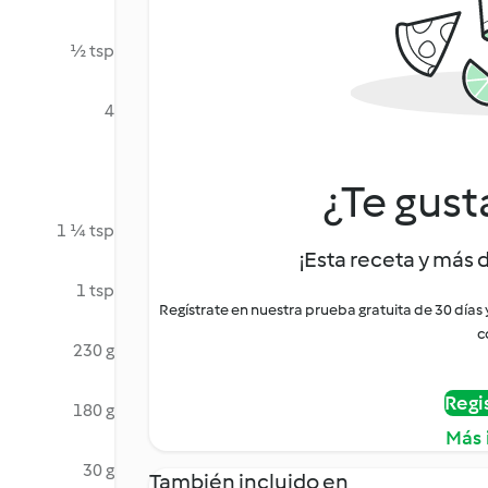
½ tsp
4
¿Te gust
1 ¼ tsp
¡Esta receta y más 
1 tsp
Regístrate en nuestra prueba gratuita de 30 días
c
230 g
Regi
180 g
Más 
30 g
También incluido en