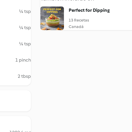
Perfect for Dipping
¼ tsp
13 Recetas
Canadá
¼ tsp
¼ tsp
1 pinch
2 tbsp