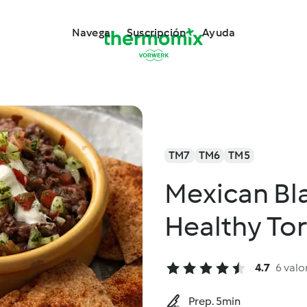
Navega
Suscripción
Ayuda
TM7
TM6
TM5
Mexican Bl
Healthy Tor
4.7
6 valo
Prep. 5min