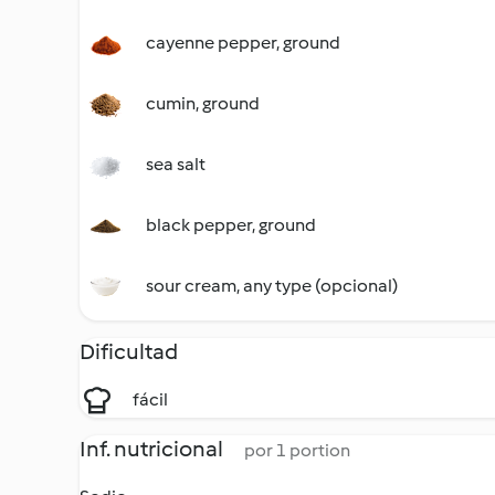
cayenne pepper, ground
cumin, ground
sea salt
black pepper, ground
sour cream, any type (opcional)
Dificultad
fácil
Inf. nutricional
por 1 portion