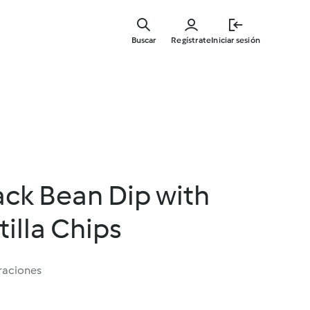
Ir
al
Buscar
Regístrate
Iniciar sesión
contenid
principal
ack Bean Dip with
tilla Chips
raciones