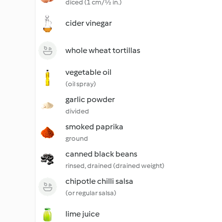
diced (1 cm/½ in.)
cider vinegar
whole wheat tortillas
vegetable oil
(oil spray)
garlic powder
divided
smoked paprika
ground
canned black beans
rinsed, drained (drained weight)
chipotle chilli salsa
(or regular salsa)
lime juice