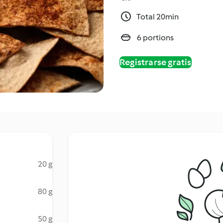
Total 20min
6 portions
Registrarse gratis
20 g
80 g
50 g