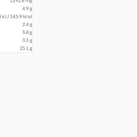
1292.6 mg
4.9 g
 kJ / 145.9 kcal
2.4 g
3.8 g
0.3 g
25.1 g