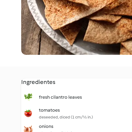
Ingredientes
fresh cilantro leaves
tomatoes
deseeded, diced (1 cm/½ in.)
onions