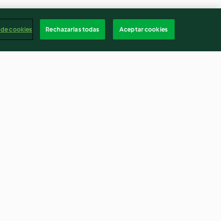
 de cookies
Rechazarlas todas
Aceptar cookies
 pollo.
Estofado polaco de cerdo
ada. Bizcocho
Podhale (Bigos)
4.3
(9)
Españ
Cancelar suscripción