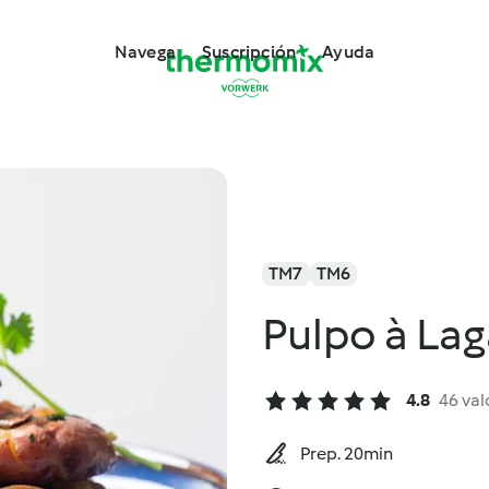
Navega
Suscripción
Ayuda
TM7
TM6
Pulpo à Lag
4.8
46 val
Prep. 20min