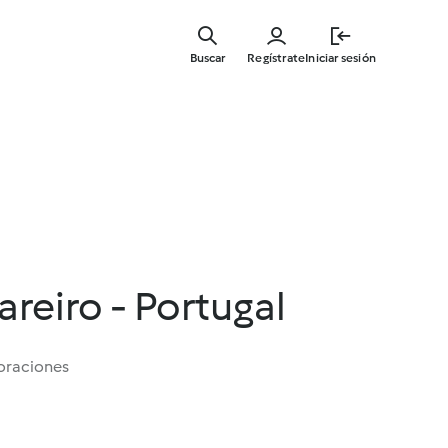
Ir
al
Buscar
Regístrate
Iniciar sesión
contenid
principal
areiro - Portugal
oraciones