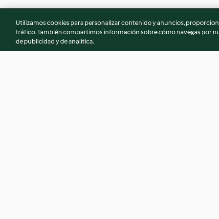
Utilizamos cookies para personalizar contenido y anuncios, proporciona
tráfico. También compartimos información sobre cómo navegas por nue
de publicidad y de analítica.
Pollo con costra de parmesano
Bucatini a la amatr
y crema de limón
4.4
(94)
4.2
(6)
© Copyright 2026
Términos de uso
Política de privacidad
Aviso l