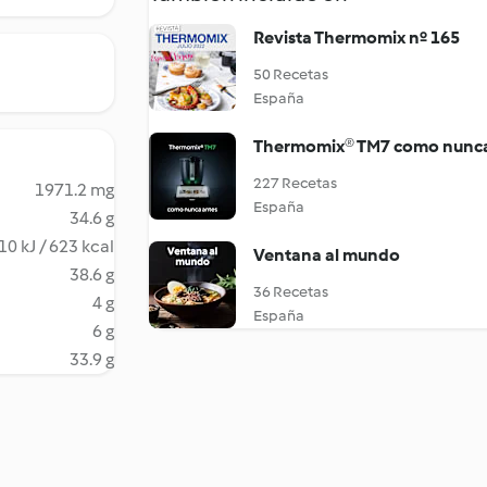
Revista Thermomix nº 165
50 Recetas
España
Thermomix® TM7 como nunca
227 Recetas
1971.2 mg
España
34.6 g
10 kJ / 623 kcal
Ventana al mundo
38.6 g
36 Recetas
4 g
España
6 g
33.9 g