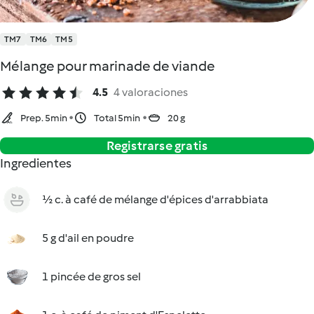
TM7
TM6
TM5
Mélange pour marinade de viande
4.5
4 valoraciones
Prep. 5min
Total 5min
20 g
Registrarse gratis
Ingredientes
½ c. à café de mélange d'épices d'arrabbiata
5 g d'ail en poudre
1 pincée de gros sel