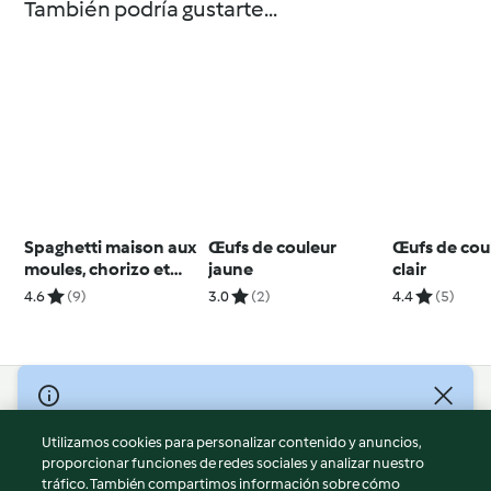
También podría gustarte...
Spaghetti maison aux
Œufs de couleur
Œufs de cou
moules, chorizo et
jaune
clair
safran
4.6
(9)
3.0
(2)
4.4
(5)
© Copyright 2026
Utilizamos cookies para personalizar contenido y anuncios,
Términos de uso
proporcionar funciones de redes sociales y analizar nuestro
Política de privacidad
tráfico. También compartimos información sobre cómo