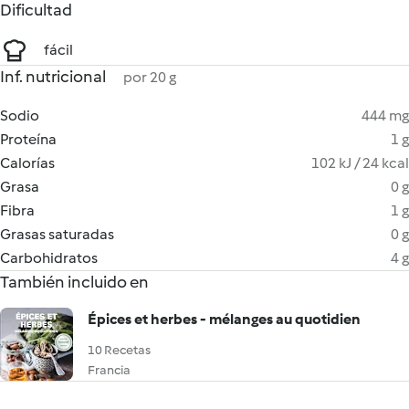
Dificultad
fácil
Inf. nutricional
por 20 g
Sodio
444 mg
Proteína
1 g
Calorías
102 kJ / 24 kcal
Grasa
0 g
Fibra
1 g
Grasas saturadas
0 g
Carbohidratos
4 g
También incluido en
Épices et herbes - mélanges au quotidien
10 Recetas
Francia