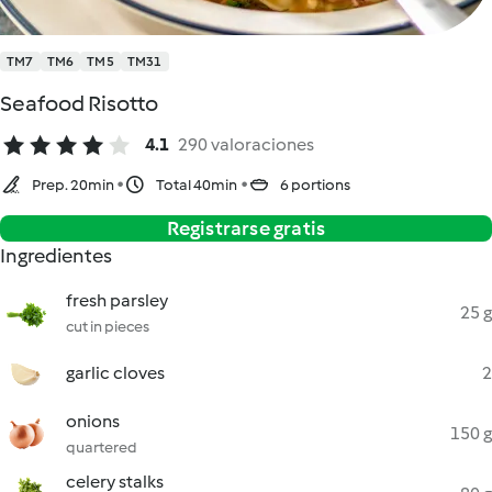
TM7
TM6
TM5
TM31
Seafood Risotto
4.1
290 valoraciones
Prep. 20min
Total 40min
6 portions
Registrarse gratis
Ingredientes
fresh parsley
25 g
cut in pieces
garlic cloves
2
onions
150 g
quartered
celery stalks