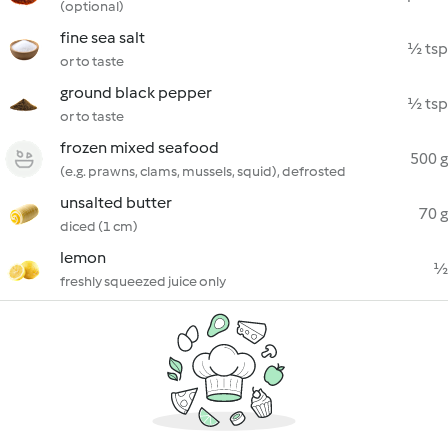
(optional)
fine sea salt
½ tsp
or to taste
ground black pepper
½ tsp
or to taste
frozen mixed seafood
500 g
(e.g. prawns, clams, mussels, squid), defrosted
unsalted butter
70 g
diced (1 cm)
lemon
½
freshly squeezed juice only