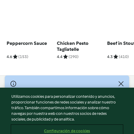
Peppercorn Sauce
Chicken Pesto
Beef in Stou
Tagliatelle
4.6
(153)
4.4
(290)
4.3
(410)
© Copyright 2026
Utilizamos cookies para personalizar contenido y anuncios,
Términos de uso
proporcionar funciones de redes sociales y analizar nuestro
Política de privacidad
tráfico. También compartimos información sobre cómo
Aviso legal
navegas por nuestra web con nuestros socios de redes
sociales, de publicidad y de analítica.
Información legal
Cookies
Configuración de cookies