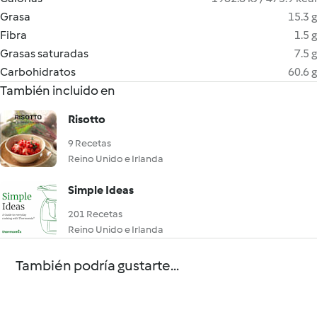
Grasa
15.3 g
Fibra
1.5 g
Grasas saturadas
7.5 g
Carbohidratos
60.6 g
También incluido en
Risotto
9 Recetas
Reino Unido e Irlanda
Simple Ideas
201 Recetas
Reino Unido e Irlanda
También podría gustarte...