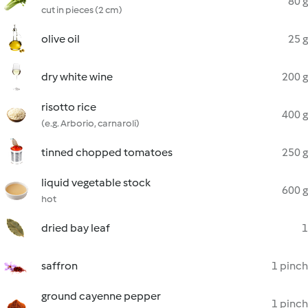
80 g
cut in pieces (2 cm)
olive oil
25 g
dry white wine
200 g
risotto rice
400 g
(e.g. Arborio, carnaroli)
tinned chopped tomatoes
250 g
liquid vegetable stock
600 g
hot
dried bay leaf
1
saffron
1 pinch
ground cayenne pepper
1 pinch