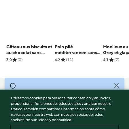
Gâteau aux biscuits et
Pain plié
Moelleux au 
au chocolat sans
méditerranéen sans
Grey et glaç
gluten
gluten
bergamote
3.0
(3)
4.2
(11)
4.1
(7)
© Copyright 2026
Utilizamos cookies para personalizar contenido y anuncios,
Términos de uso
proporcionar funciones de redes sociales y analizar nuestro
Política de privacidad
tráfico. También compartimos información sobre cómo
Aviso legal
navegas por nuestra web con nuestros socios de redes
sociales, de publicidad y de analítica.
Información legal