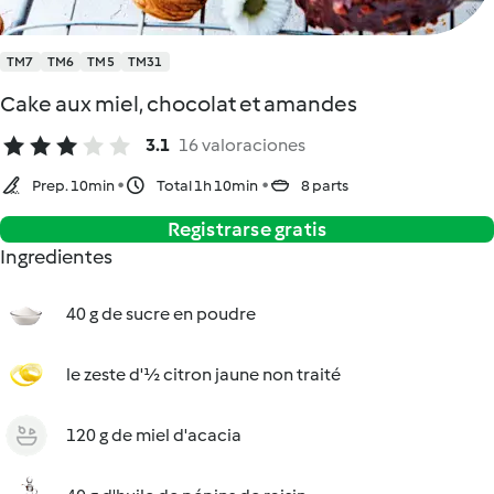
TM7
TM6
TM5
TM31
Cake aux miel, chocolat et amandes
3.1
16 valoraciones
Prep. 10min
Total 1h 10min
8 parts
Registrarse gratis
Ingredientes
40 g de sucre en poudre
le zeste d'½ citron jaune non traité
120 g de miel d'acacia