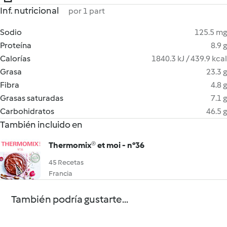
Inf. nutricional
por 1 part
Sodio
125.5 mg
Proteína
8.9 g
Calorías
1840.3 kJ / 439.9 kcal
Grasa
23.3 g
Fibra
4.8 g
Grasas saturadas
7.1 g
Carbohidratos
46.5 g
También incluido en
Thermomix® et moi - n°36
45 Recetas
Francia
También podría gustarte...