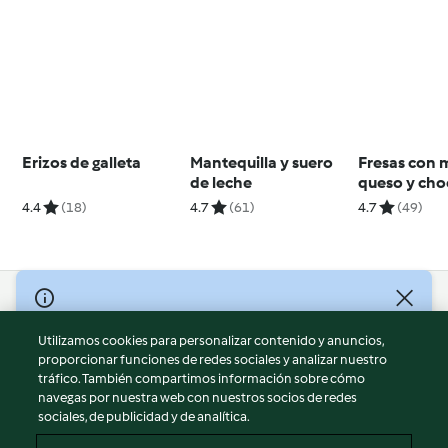
Erizos de galleta
Mantequilla y suero
Fresas con 
de leche
queso y cho
blanco al va
4.4
(18)
4.7
(61)
4.7
(49)
© Copyright 2026
Utilizamos cookies para personalizar contenido y anuncios,
Términos de uso
proporcionar funciones de redes sociales y analizar nuestro
Política de privacidad
tráfico. También compartimos información sobre cómo
Aviso legal
navegas por nuestra web con nuestros socios de redes
sociales, de publicidad y de analítica.
Información legal