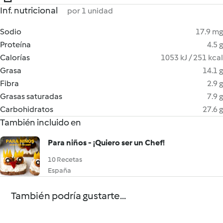
Inf. nutricional
por 1 unidad
Sodio
17.9 mg
Proteína
4.5 g
Calorías
1053 kJ / 251 kcal
Grasa
14.1 g
Fibra
2.9 g
Grasas saturadas
7.9 g
Carbohidratos
27.6 g
También incluido en
Para niños - ¡Quiero ser un Chef!
10 Recetas
España
También podría gustarte...