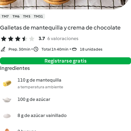
TM7
TM6
TM5
TM31
Galletas de mantequilla y crema de chocolate
3.7
6 valoraciones
Prep. 30min
Total 1h 40min
18 unidades
Registrarse gratis
Ingredientes
110 g de mantequilla
a temperatura ambiente
100 g de azúcar
8 g de azúcar vainillado