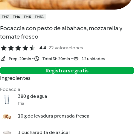
TM7
TM6
TM5
TM31
Focaccia con pesto de albahaca, mozzarella y
tomate fresco
4.4
22 valoraciones
Prep. 20min
Total 3h 20min
12 unidades
Registrarse gratis
Ingredientes
Focaccia
380 g de agua
fría
10 g de levadura prensada fresca
1 cucharadita de azúcar