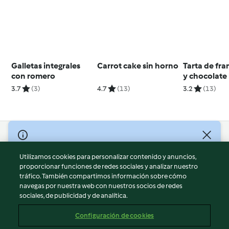
Galletas integrales
Carrot cake sin horno
Tarta de fr
con romero
y chocolate
3.7
(3)
4.7
(13)
3.2
(13)
© Copyright 2026
Utilizamos cookies para personalizar contenido y anuncios,
Términos de uso
proporcionar funciones de redes sociales y analizar nuestro
Política de privacidad
tráfico. También compartimos información sobre cómo
Aviso legal
navegas por nuestra web con nuestros socios de redes
sociales, de publicidad y de analítica.
Información legal
Cookies
Configuración de cookies
Reportar contenido