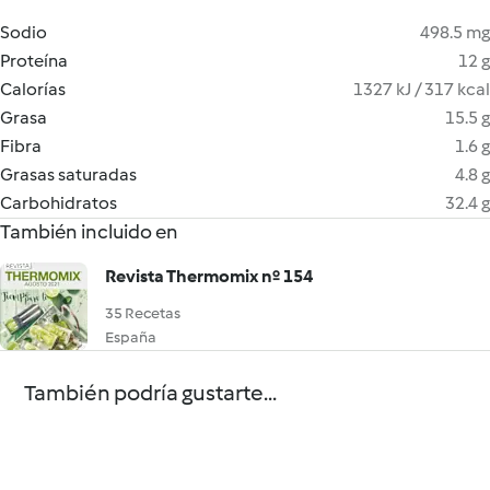
Sodio
498.5 mg
Proteína
12 g
Calorías
1327 kJ / 317 kcal
Grasa
15.5 g
Fibra
1.6 g
Grasas saturadas
4.8 g
Carbohidratos
32.4 g
También incluido en
Revista Thermomix nº 154
35 Recetas
España
También podría gustarte...