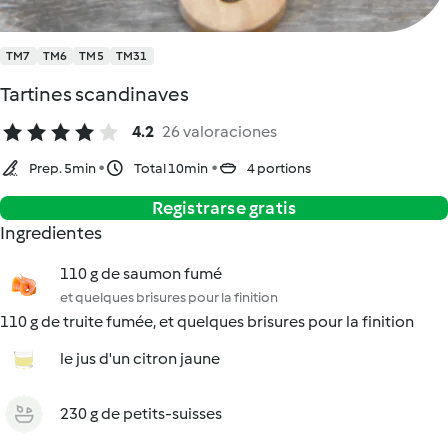
TM7
TM6
TM5
TM31
Tartines scandinaves
4.2
26 valoraciones
Prep. 5min
Total 10min
4 portions
Registrarse gratis
Ingredientes
110 g de saumon fumé
et quelques brisures pour la finition
110 g de truite fumée, et quelques brisures pour la finition
le jus d'un citron jaune
230 g de petits-suisses