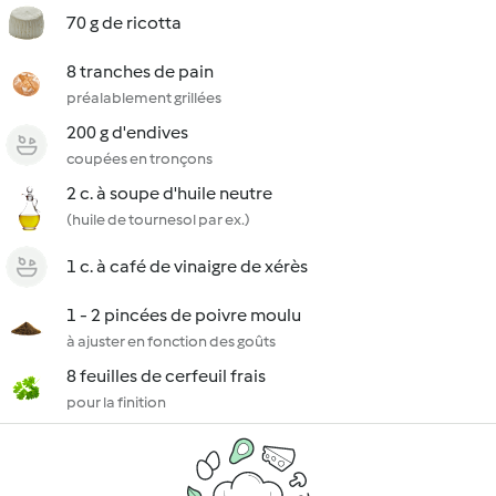
70 g de ricotta
8 tranches de pain
préalablement grillées
200 g d'endives
coupées en tronçons
2 c. à soupe d'huile neutre
(huile de tournesol par ex.)
1 c. à café de vinaigre de xérès
1 - 2 pincées de poivre moulu
à ajuster en fonction des goûts
8 feuilles de cerfeuil frais
pour la finition