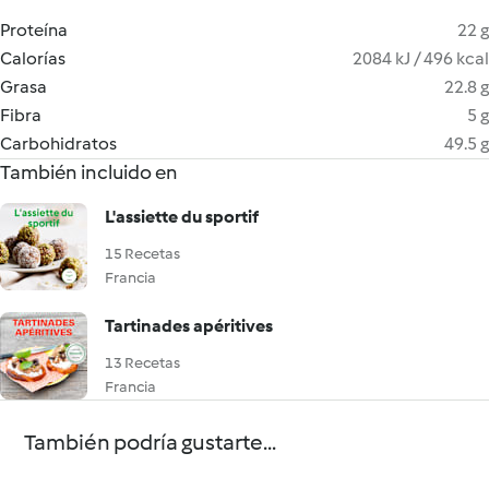
Proteína
22 g
Calorías
2084 kJ / 496 kcal
Grasa
22.8 g
Fibra
5 g
Carbohidratos
49.5 g
También incluido en
L'assiette du sportif
15 Recetas
Francia
Tartinades apéritives
13 Recetas
Francia
También podría gustarte...