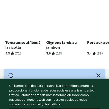
Tomates soufflées à
Oignons farcis au
Porc aux abr
la ricotta
jambon
4.3
(71)
3.9
(13)
3.4
(38)
© Copyright 2026
Utilizamos cookies para personalizar contenido y anuncios,
Términos de uso
proporcionar funciones de redes sociales y analizar nuestro
Política de privacidad
tráfico. También compartimos información sobre cómo
Aviso legal
navegas por nuestra web con nuestros socios de redes
sociales, de publicidad y de analítica.
Información legal