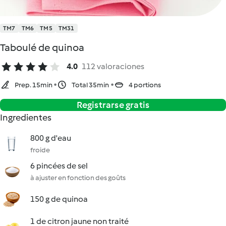
TM7
TM6
TM5
TM31
Taboulé de quinoa
4.0
112 valoraciones
Prep. 15min
Total 35min
4 portions
Registrarse gratis
Ingredientes
800 g d'eau
froide
6 pincées de sel
à ajuster en fonction des goûts
150 g de quinoa
1 de citron jaune non traité