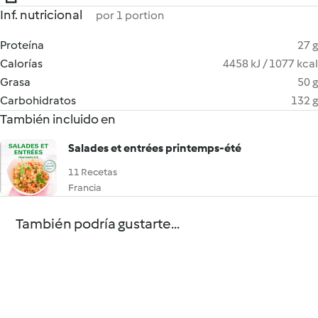
Inf. nutricional
por 1 portion
Proteína
27 g
Calorías
4458 kJ / 1077 kcal
Grasa
50 g
Carbohidratos
132 g
También incluido en
Salades et entrées printemps-été
11 Recetas
Francia
También podría gustarte...