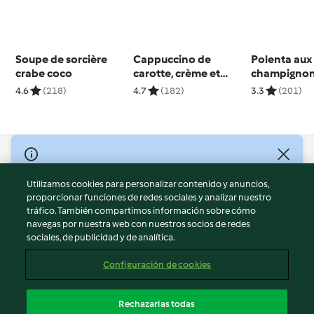
Soupe de sorcière
Cappuccino de
Polenta aux
crabe coco
carotte, crème et
champignons
citron vert
mozzarella
4.6
(218)
4.7
(182)
3.3
(201)
© Copyright 2026
Utilizamos cookies para personalizar contenido y anuncios,
Términos de uso
proporcionar funciones de redes sociales y analizar nuestro
Política de privacidad
tráfico. También compartimos información sobre cómo
Aviso legal
navegas por nuestra web con nuestros socios de redes
sociales, de publicidad y de analítica.
Información legal
Cookies
Configuración de cookies
Reportar contenido
Cancelar suscripción
Rechazarlas todas