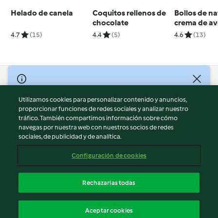
Helado de canela
Coquitos rellenos de
Bollos de n
chocolate
crema de av
4.7
(15)
4.4
(5)
4.6
(13)
© Copyright 2026
Utilizamos cookies para personalizar contenido y anuncios,
Términos de uso
proporcionar funciones de redes sociales y analizar nuestro
Política de privacidad
tráfico. También compartimos información sobre cómo
Aviso legal
navegas por nuestra web con nuestros socios de redes
sociales, de publicidad y de analítica.
Información legal
Cookies
Configuración de cookies
Reportar contenido
Cancelar suscripción
Rechazarlas todas
Declaración de accesibilidad
Español
Aceptar cookies