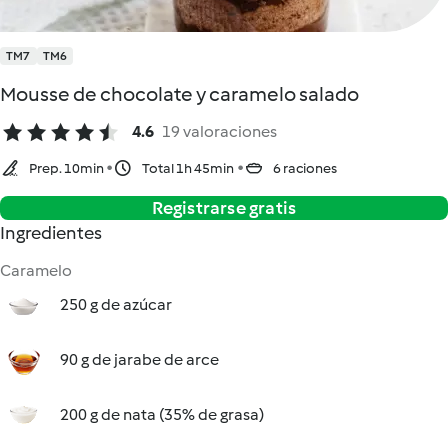
TM7
TM6
Mousse de chocolate y caramelo salado
4.6
19 valoraciones
Prep. 10min
Total 1h 45min
6 raciones
Registrarse gratis
Ingredientes
Caramelo
250 g de azúcar
90 g de jarabe de arce
200 g de nata (35% de grasa)