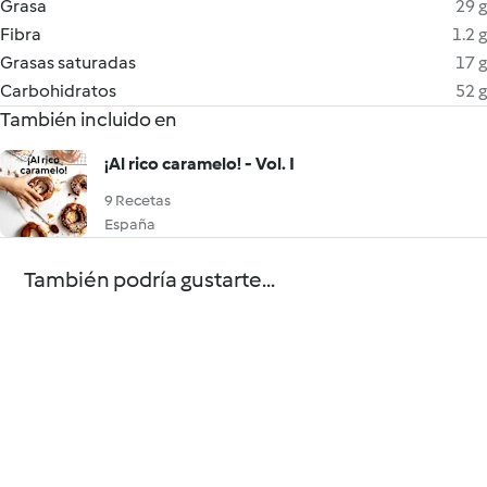
Grasa
29 g
Fibra
1.2 g
Grasas saturadas
17 g
Carbohidratos
52 g
También incluido en
¡Al rico caramelo! - Vol. I
9 Recetas
España
También podría gustarte...