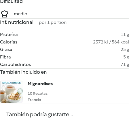
Dificultad
medio
Inf. nutricional
por 1 portion
Proteína
11 g
Calorías
2372 kJ / 564 kcal
Grasa
25 g
Fibra
5 g
Carbohidratos
71 g
También incluido en
Mignardises
10 Recetas
Francia
También podría gustarte...