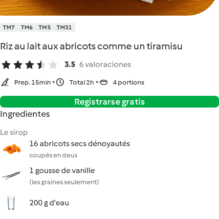
TM7
TM6
TM5
TM31
Riz au lait aux abricots comme un tiramisu
3.5
6 valoraciones
Prep. 15min
Total 2h
4 portions
Registrarse gratis
Ingredientes
Le sirop
16 abricots secs dénoyautés
coupés en deux
1 gousse de vanille
(les graines seulement)
200 g d'eau