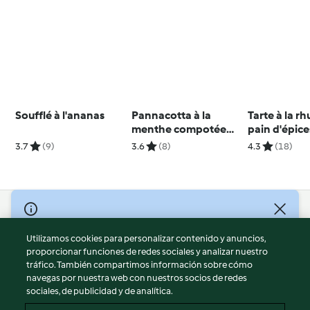
Soufflé à l'ananas
Pannacotta à la
Tarte à la r
menthe compotée
pain d'épice
d'abricots
3.7
(9)
3.6
(8)
4.3
(18)
© Copyright 2026
Utilizamos cookies para personalizar contenido y anuncios,
Términos de uso
proporcionar funciones de redes sociales y analizar nuestro
Política de privacidad
tráfico. También compartimos información sobre cómo
Aviso legal
navegas por nuestra web con nuestros socios de redes
sociales, de publicidad y de analítica.
Información legal