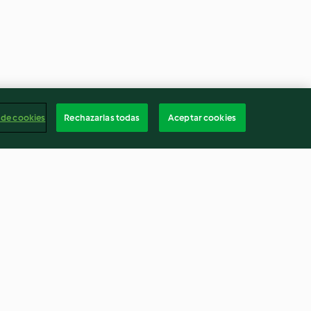
 de cookies
Rechazarlas todas
Aceptar cookies
l aceite de oliva
Cookies con caramelos,
chocolate y escamas de sal
4.5
(33)