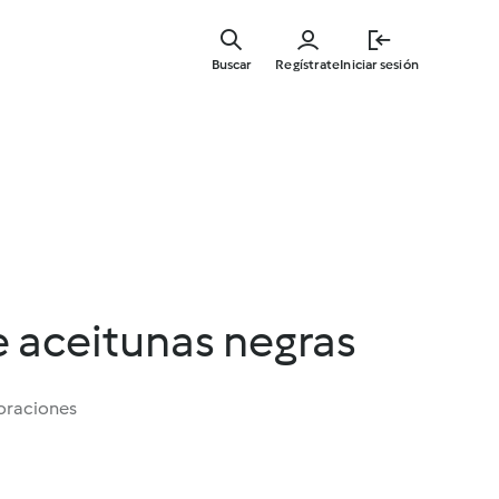
Ir
al
Buscar
Regístrate
Iniciar sesión
contenid
principal
 aceitunas negras
oraciones