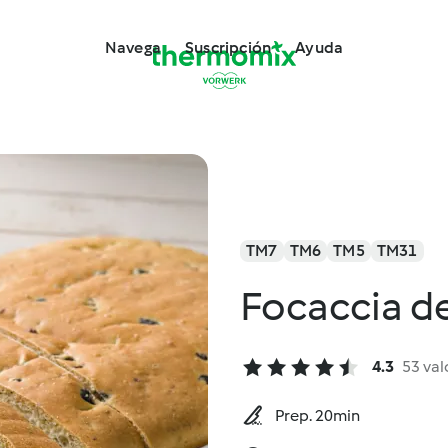
Navega
Suscripción
Ayuda
TM7
TM6
TM5
TM31
Focaccia de
4.3
53 val
Prep. 20min