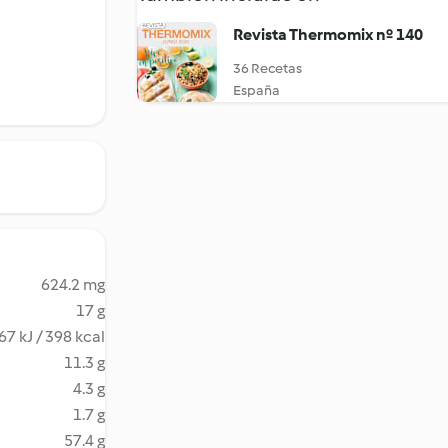
Revista Thermomix nº 140
36 Recetas
España
624.2 mg
17 g
67 kJ / 398 kcal
11.3 g
4.3 g
1.7 g
57.4 g