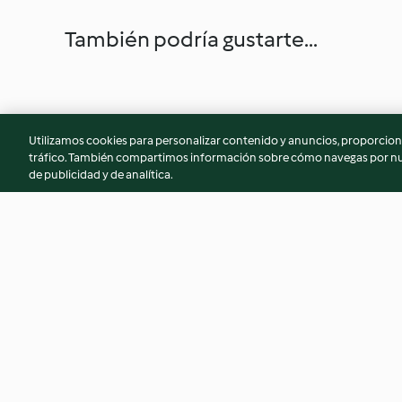
También podría gustarte...
Utilizamos cookies para personalizar contenido y anuncios, proporciona
tráfico. También compartimos información sobre cómo navegas por nue
de publicidad y de analítica.
Helado de canela
Bizcocho de chocol
avellana al aroma 
mandarina (sin hue
4.7
(15)
3.7
(23)
gluten y sin lácteos