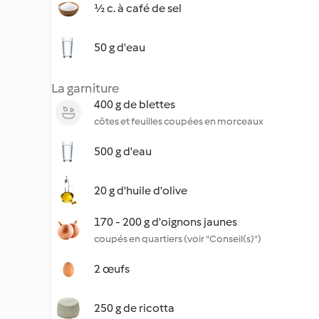
½ c. à café de sel
50 g d'eau
La garniture
400 g de blettes
côtes et feuilles coupées en morceaux
500 g d'eau
20 g d'huile d'olive
170 - 200 g d'oignons jaunes
coupés en quartiers (voir "Conseil(s)")
2 œufs
250 g de ricotta