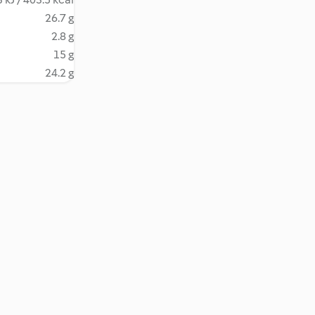
26.7 g
2.8 g
15 g
24.2 g