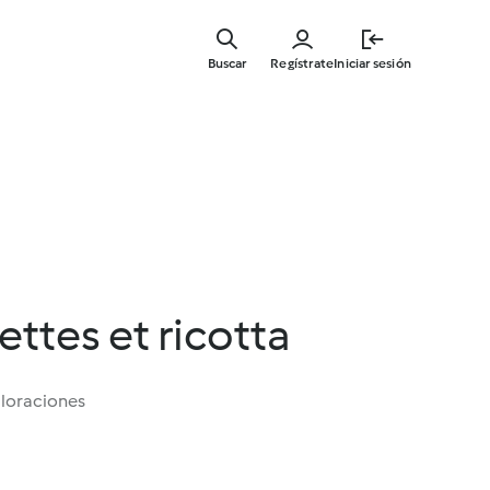
Ir
al
Buscar
Regístrate
Iniciar sesión
contenid
principal
ettes et ricotta
aloraciones