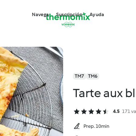
Navega
Suscripción
Ayuda
TM7
TM6
Tarte aux bl
4.5
171 v
Prep. 10min