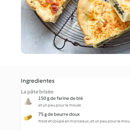
Ingredientes
La pâte brisée
150 g de farine de blé
et un peu pour le moule
75 g de beurre doux
froid et coupé en morceaux, et un peu pour le mou