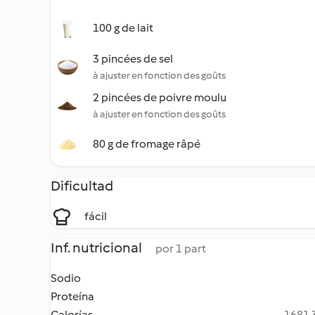
100 g de lait
3 pincées de sel
à ajuster en fonction des goûts
2 pincées de poivre moulu
à ajuster en fonction des goûts
80 g de fromage râpé
Dificultad
fácil
Inf. nutricional
por 1 part
Sodio
Proteína
Calorías
1681.3