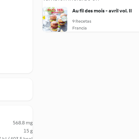
Au fil des mois - avril vol. II
9 Recetas
Francia
568.8 mg
15 g
 kJ / 403.5 kcal