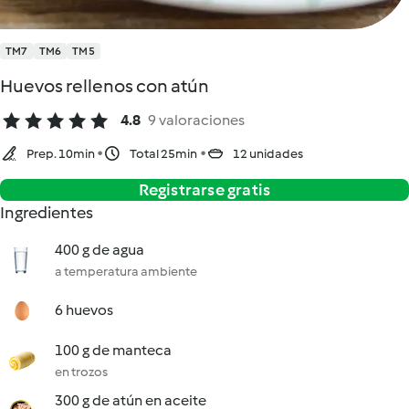
TM7
TM6
TM5
Huevos rellenos con atún
4.8
9 valoraciones
Prep. 10min
Total 25min
12 unidades
Registrarse gratis
Ingredientes
400 g de agua
a temperatura ambiente
6 huevos
100 g de manteca
en trozos
300 g de atún en aceite