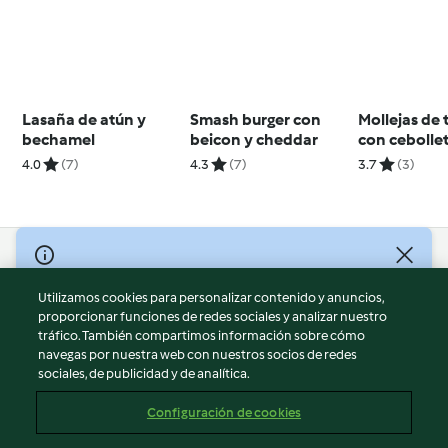
Lasaña de atún y
Smash burger con
Mollejas de 
bechamel
beicon y cheddar
con cebolle
4.0
(7)
4.3
(7)
3.7
(3)
© Copyright 2026
Utilizamos cookies para personalizar contenido y anuncios,
Términos de uso
proporcionar funciones de redes sociales y analizar nuestro
Política de privacidad
tráfico. También compartimos información sobre cómo
Aviso legal
navegas por nuestra web con nuestros socios de redes
sociales, de publicidad y de analítica.
Información legal
Cookies
Configuración de cookies
Reportar contenido