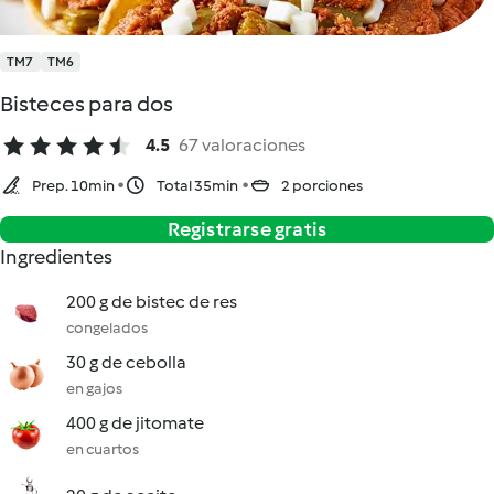
TM7
TM6
Bisteces para dos
4.5
67 valoraciones
Prep. 10min
Total 35min
2 porciones
Registrarse gratis
Ingredientes
200 g de bistec de res
congelados
30 g de cebolla
en gajos
400 g de jitomate
en cuartos