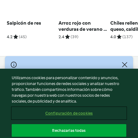
Salpicón de res
Arroz rojo con
Chiles relle
verduras de verano y
queso, caldil
queso feta
y gelatina d
4.2
(45)
2.4
(39)
4.0
(137)
chocolate 
© Copyright 2026
Utilizamos cookies para personalizar contenido y anuncios,
Términos de uso
proporcionar funciones de redes sociales y analizar nuestro
Política de privacidad
tráfico. También compartimos información sobre cómo
Aviso legal
navegas por nuestra web con nuestros socios de redes
sociales, de publicidad y de analítica.
Información legal
Cookies
Configuración de cookies
Reportar contenido
Cancelar suscripción
Rechazarlas todas
Declaración de accesibilidad