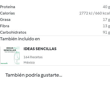
Proteína
40 g
Calorías
2772 kJ / 660 kcal
Grasa
17 g
Fibra
13 g
Carbohidratos
91 g
También incluido en
IDEAS SENCILLAS
164 Recetas
México
También podría gustarte...