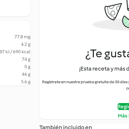
77.8 mg
4.2 g
¿Te gust
87 kJ / 690 kcal
74 g
0 g
¡Esta receta y más 
46 g
5.6 g
Regístrate en nuestra prueba gratuita de 30 días
c
Regi
Más 
También incluido en