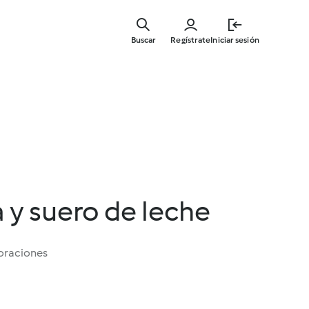
Ir
al
Buscar
Regístrate
Iniciar sesión
contenid
principal
 y suero de leche
oraciones