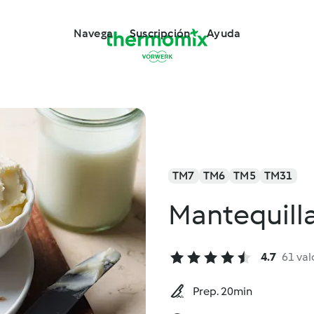
Navega
Suscripción
Ayuda
TM7
TM6
TM5
TM31
Mantequilla
4.7
61 val
Prep. 20min