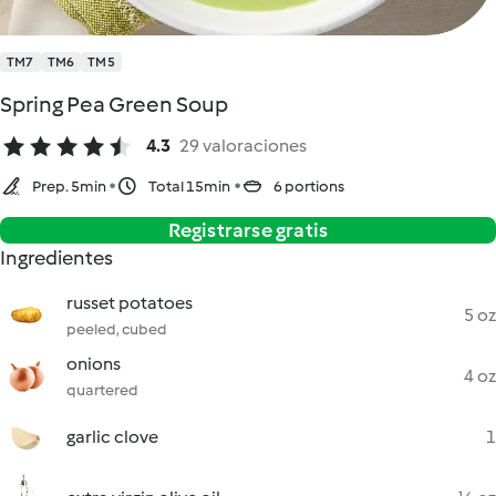
TM7
TM6
TM5
Spring Pea Green Soup
4.3
29 valoraciones
Prep. 5min
Total 15min
6 portions
Registrarse gratis
Ingredientes
russet potatoes
5 oz
peeled, cubed
onions
4 oz
quartered
garlic clove
1