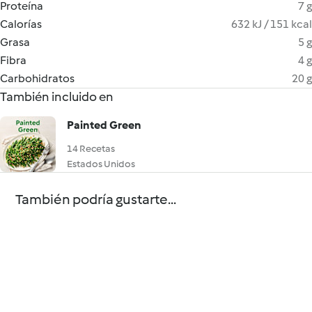
Proteína
7 g
Calorías
632 kJ / 151 kcal
Grasa
5 g
Fibra
4 g
Carbohidratos
20 g
También incluido en
Painted Green
14 Recetas
Estados Unidos
También podría gustarte...