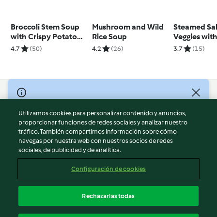
Broccoli Stem Soup
Mushroom and Wild
Steamed Sa
with Crispy Potato
Rice Soup
Veggies wit
Skins
Rice
4.7
(50)
4.2
(26)
3.7
(15)
© Copyright 2026
Utilizamos cookies para personalizar contenido y anuncios,
Términos de uso
proporcionar funciones de redes sociales y analizar nuestro
Política de privacidad
tráfico. También compartimos información sobre cómo
Aviso legal
navegas por nuestra web con nuestros socios de redes
sociales, de publicidad y de analítica.
Información legal
Cookies
Configuración de cookies
Reportar contenido
Cancelar suscripción
Rechazarlas todas
Declaración de accesibilidad