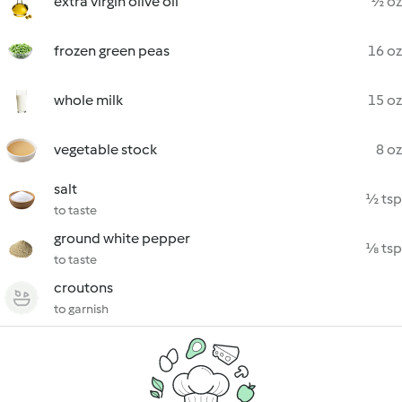
extra virgin olive oil
½ oz
frozen green peas
16 oz
whole milk
15 oz
vegetable stock
8 oz
salt
½ tsp
to taste
ground white pepper
⅛ tsp
to taste
croutons
to garnish