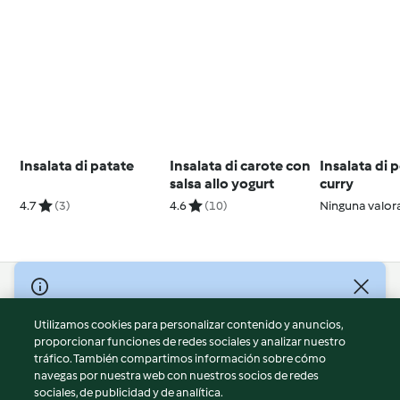
Insalata di patate
Insalata di carote con
Insalata di p
salsa allo yogurt
curry
4.7
(3)
4.6
(10)
Ninguna valor
© Copyright 2026
Utilizamos cookies para personalizar contenido y anuncios,
Términos de uso
proporcionar funciones de redes sociales y analizar nuestro
Política de privacidad
tráfico. También compartimos información sobre cómo
Aviso legal
navegas por nuestra web con nuestros socios de redes
sociales, de publicidad y de analítica.
Información legal