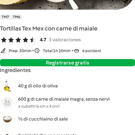
TM7
TM6
Tortillas Tex Mex con carne di maiale
4.7
3 valoraciones
Prep. 30min
Total 1h 20min
6 porzioni
Registrarse gratis
Ingredientes
40 g di olio di oliva
600 g di carne di maiale magra, senza nervi
a cubetti (6 cm x 4 cm)
½ di cucchiaino di sale