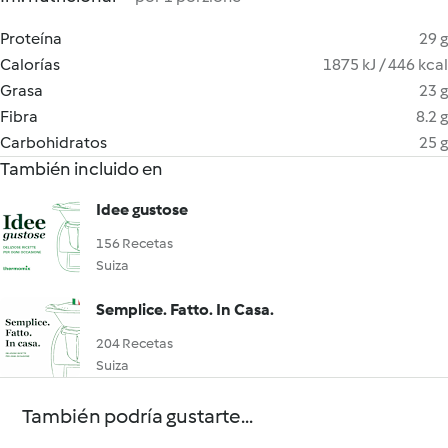
Proteína
29 g
Calorías
1875 kJ / 446 kcal
Grasa
23 g
Fibra
8.2 g
Carbohidratos
25 g
También incluido en
Idee gustose
156 Recetas
Suiza
Semplice. Fatto. In Casa.
204 Recetas
Suiza
También podría gustarte...