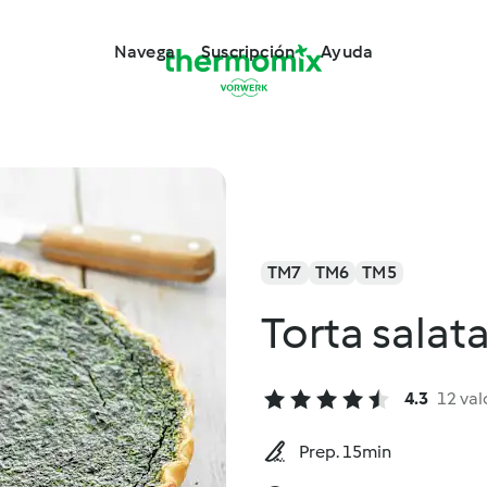
Navega
Suscripción
Ayuda
TM7
TM6
TM5
Torta salata
4.3
12 val
Prep. 15min