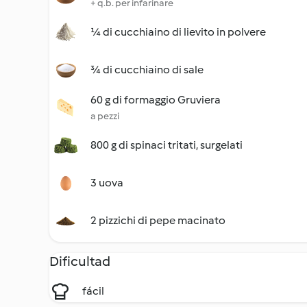
+ q.b. per infarinare
¼ di cucchiaino di lievito in polvere
¾ di cucchiaino di sale
60 g di formaggio Gruviera
a pezzi
800 g di spinaci tritati, surgelati
3 uova
2 pizzichi di pepe macinato
Dificultad
fácil