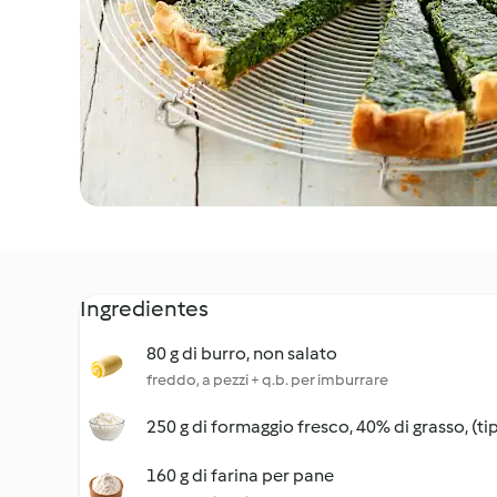
Ingredientes
80 g di burro, non salato
freddo, a pezzi + q.b. per imburrare
250 g di formaggio fresco, 40% di grasso, (ti
160 g di farina per pane