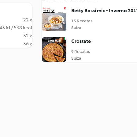
Betty Bossi mix - Inverno 201
22 g
15 Recetas
43 kJ / 538 kcal
Suiza
32 g
Crostate
36 g
9 Recetas
Suiza