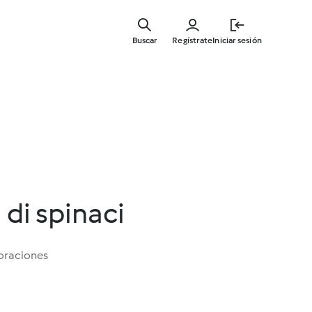
Ir
al
Buscar
Regístrate
Iniciar sesión
contenid
principal
 di spinaci
oraciones