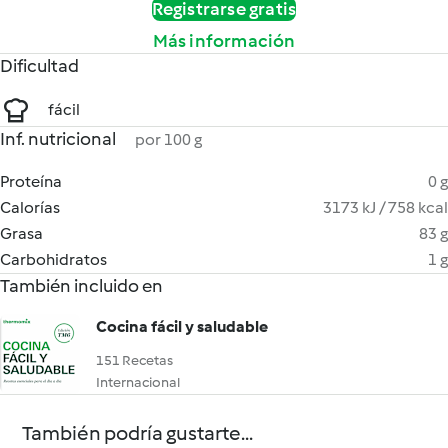
Registrarse gratis
Más información
Dificultad
fácil
Inf. nutricional
por 100 g
Proteína
0 g
Calorías
3173 kJ / 758 kcal
Grasa
83 g
Carbohidratos
1 g
También incluido en
Cocina fácil y saludable
151 Recetas
Internacional
También podría gustarte...