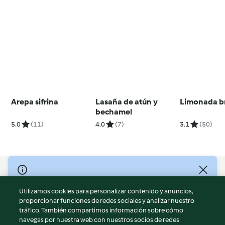
Arepa sifrina
Lasaña de atún y
Limonada br
bechamel
5.0
(11)
4.0
(7)
3.1
(50)
© Copyright 2026
Utilizamos cookies para personalizar contenido y anuncios,
Términos de uso
proporcionar funciones de redes sociales y analizar nuestro
Política de privacidad
tráfico. También compartimos información sobre cómo
Aviso legal
navegas por nuestra web con nuestros socios de redes