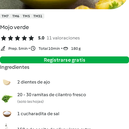
TM7
TM6
TM5
TM31
Mojo verde
5.0
11 valoraciones
Prep. 5min
Total 10min
180 g
Registrarse gratis
Ingredientes
2 dientes de ajo
20 - 30 ramitas de cilantro fresco
(solo las hojas)
1 cucharadita de sal