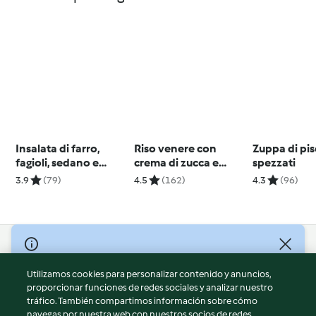
Insalata di farro,
Riso venere con
Zuppa di pise
fagioli, sedano e
crema di zucca e
spezzati
carote
pistacchi
3.9
(79)
4.5
(162)
4.3
(96)
© Copyright 2026
Utilizamos cookies para personalizar contenido y anuncios,
Términos de uso
proporcionar funciones de redes sociales y analizar nuestro
Política de privacidad
tráfico. También compartimos información sobre cómo
Aviso legal
navegas por nuestra web con nuestros socios de redes