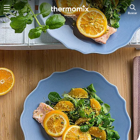
Ir
Menú
Buscar
al
contenido
principal