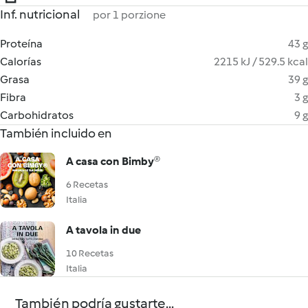
Inf. nutricional
por 1 porzione
Proteína
43 g
Calorías
2215 kJ / 529.5 kcal
Grasa
39 g
Fibra
3 g
Carbohidratos
9 g
También incluido en
A casa con Bimby®
6 Recetas
Italia
A tavola in due
10 Recetas
Italia
También podría gustarte...