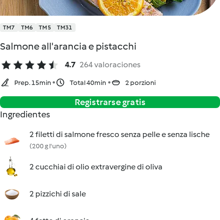
TM7
TM6
TM5
TM31
Salmone all'arancia e pistacchi
4.7
264 valoraciones
Prep. 15min
Total 40min
2 porzioni
Registrarse gratis
Ingredientes
2 filetti di salmone fresco senza pelle e senza lische
(200 g l'uno)
2 cucchiai di olio extravergine di oliva
2 pizzichi di sale