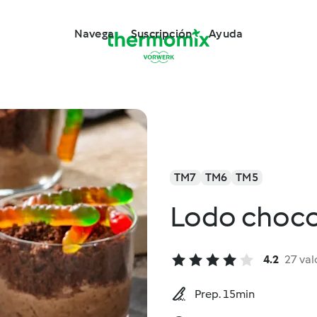
Navega
Suscripción
Ayuda
TM7
TM6
TM5
Lodo choco
4.2
27 val
Prep. 15min