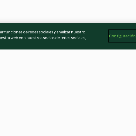
r funciones de redes sociales y analizar nuestro
Configuración
stra web con nuestros socios de redes sociales,
horia
Árbol de Navidad con fruta
Lombrices en el 
natural
3.5
(10)
3.3
(37)