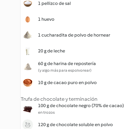
1 pellizco de sal
1 huevo
1 cucharadita de polvo de hornear
20 g de leche
60 g de harina de repostería
(y algo más para espolvorear)
10 g de cacao puro en polvo
Trufa de chocolate y terminación
100 g de chocolate negro (70% de cacao)
en trozos
120 g de chocolate soluble en polvo