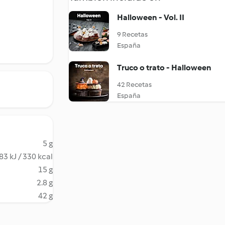
Halloween - Vol. II
9 Recetas
España
Truco o trato - Halloween
42 Recetas
España
5 g
83 kJ / 330 kcal
15 g
2.8 g
42 g