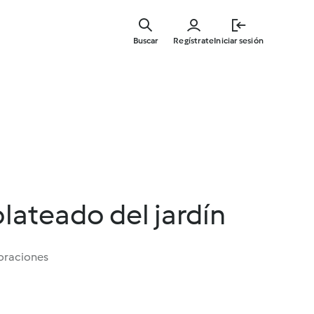
Ir
al
Buscar
Regístrate
Iniciar sesión
contenid
principal
lateado del jardín
oraciones