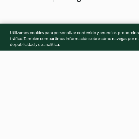
Utilizamos cookies para personalizar contenido y anuncios, proporciona
tráfico. También compartimos información sobre cómo navegas por nue
de publicidad y de analítica.
Pan rápido sin horno para
Gominolas de zana
bocadillos
4.4
(56)
2.9
(33)
© Copyright 2026