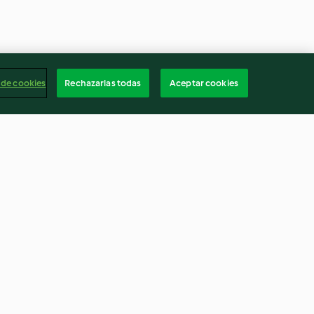
 de cookies
Rechazarlas todas
Aceptar cookies
jardín
Pastel de crêpes con mousse
de mango
4.2
(5)