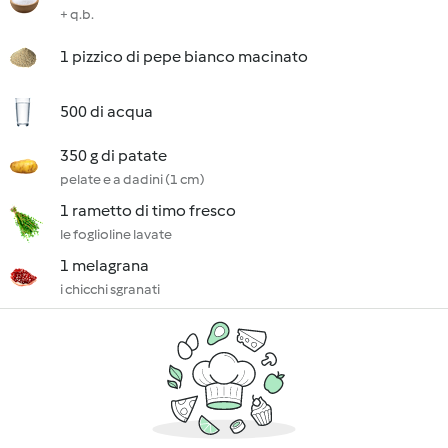
+ q.b.
1 pizzico di pepe bianco macinato
500 di acqua
350 g di patate
pelate e a dadini (1 cm)
1 rametto di timo fresco
le foglioline lavate
1 melagrana
i chicchi sgranati