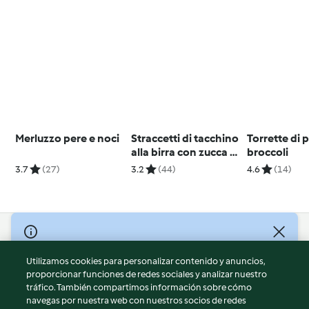
Merluzzo pere e noci
Straccetti di tacchino
Torrette di 
alla birra con zucca e
broccoli
salvia
3.7
(27)
3.2
(44)
4.6
(14)
© Copyright 2026
Utilizamos cookies para personalizar contenido y anuncios,
Términos de uso
proporcionar funciones de redes sociales y analizar nuestro
Política de privacidad
tráfico. También compartimos información sobre cómo
Aviso legal
navegas por nuestra web con nuestros socios de redes