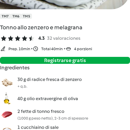
TM7
TM6
TM5
Tonno allo zenzero e melagrana
4.3
32 valoraciones
Prep. 10min
Total 40min
4 porzioni
Registrarse gratis
Ingredientes
30 g di radice fresca di zenzero
+ q.b.
40 g olio extravergine di oliva
2 fette di tonno fresco
(1000 g peso netto), 2-3 cm di spessore
1 cucchiaino di sale