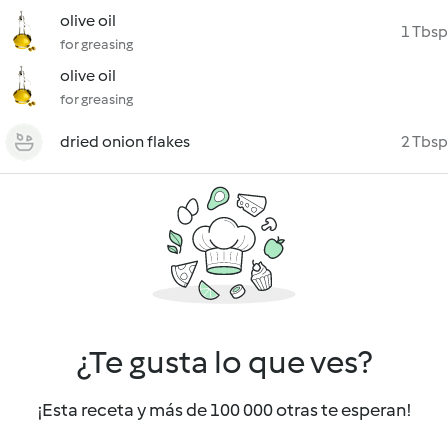
olive oil
1 Tbsp
for greasing
olive oil
for greasing
dried onion flakes
2 Tbsp
¿Te gusta lo que ves?
¡Esta receta y más de 100 000 otras te esperan!