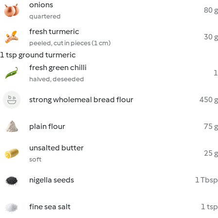
onions
80 g
quartered
fresh turmeric
30 g
peeled, cut in pieces (1 cm)
1 tsp ground turmeric
fresh green chilli
1
halved, deseeded
strong wholemeal bread flour
450 g
plain flour
75 g
unsalted butter
25 g
soft
nigella seeds
1 Tbsp
fine sea salt
1 tsp