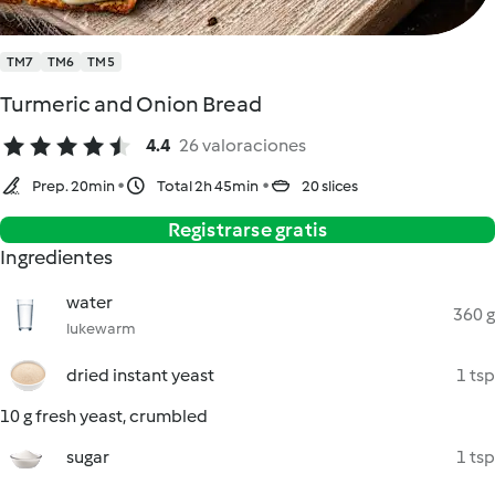
TM7
TM6
TM5
Turmeric and Onion Bread
4.4
26 valoraciones
Prep. 20min
Total 2h 45min
20 slices
Registrarse gratis
Ingredientes
water
360 g
lukewarm
dried instant yeast
1 tsp
10 g fresh yeast, crumbled
sugar
1 tsp