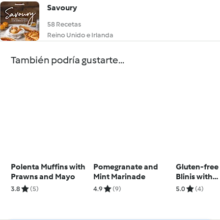
Savoury
58 Recetas
Reino Unido e Irlanda
También podría gustarte...
Polenta Muffins with
Pomegranate and
Gluten-free
Prawns and Mayo
Mint Marinade
Blinis with
Horseradis
3.8
(5)
4.9
(9)
5.0
(4)
and Crayfis