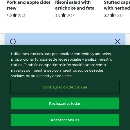
Pork and apple cider
Risoni salad with
Stuffed cap
stew
artichoke and feta
with herbed
4.5
(82)
3.8
(93)
3.7
(33)
© Copyright 2026
Utilizamos cookies para personalizar contenido y anuncios,
Términos de uso
proporcionar funciones de redes sociales y analizar nuestro
Política de privacidad
tráfico. También compartimos información sobre cómo
Aviso legal
navegas por nuestra web con nuestros socios de redes
sociales, de publicidad y de analítica.
Información legal
Cookies
Configuración de cookies
Reportar contenido
Cancelar suscripción
Rechazarlas todas
Declaración de accesibilidad
Español
Aceptar cookies