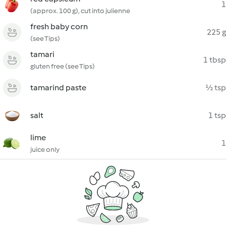
1
(approx. 100 g), cut into julienne
fresh baby corn
225 g
(see Tips)
tamari
1 tbsp
gluten free (see Tips)
tamarind paste
½ tsp
salt
1 tsp
lime
1
juice only