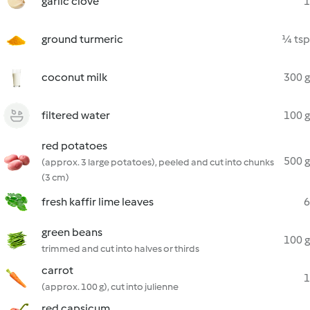
garlic clove
1
ground turmeric
¼ tsp
coconut milk
300 g
filtered water
100 g
red potatoes
500 g
(approx. 3 large potatoes), peeled and cut into chunks
(3 cm)
fresh kaffir lime leaves
6
green beans
100 g
trimmed and cut into halves or thirds
carrot
1
(approx. 100 g), cut into julienne
red capsicum