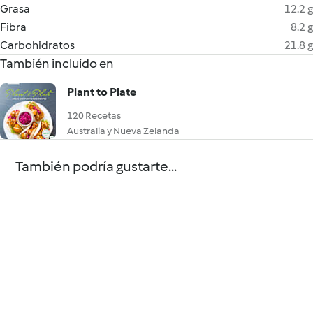
Grasa
12.2 g
Fibra
8.2 g
Carbohidratos
21.8 g
También incluido en
Plant to Plate
120 Recetas
Australia y Nueva Zelanda
También podría gustarte...