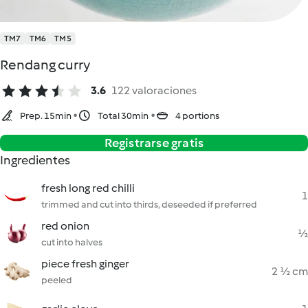
TM7
TM6
TM5
Rendang curry
3.6
122 valoraciones
Prep. 15min
Total 30min
4 portions
Registrarse gratis
Ingredientes
fresh long red chilli
1
trimmed and cut into thirds, deseeded if preferred
red onion
½
cut into halves
piece fresh ginger
2 ½ cm
peeled