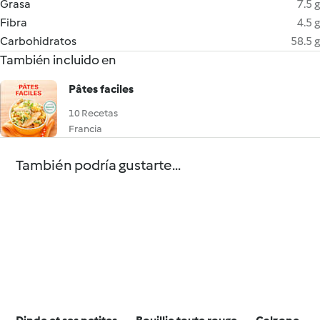
Grasa
7.5 g
Fibra
4.5 g
Carbohidratos
58.5 g
También incluido en
Pâtes faciles
10 Recetas
Francia
También podría gustarte...