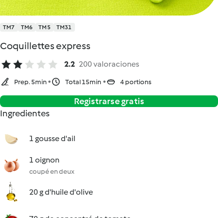
TM7
TM6
TM5
TM31
Coquillettes express
2.2
200 valoraciones
Prep. 5min
Total 15min
4 portions
Registrarse gratis
Ingredientes
1 gousse d'ail
1 oignon
coupé en deux
20 g d'huile d'olive