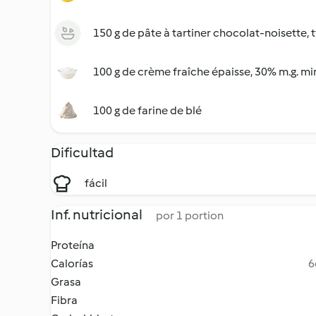
150 g de pâte à tartiner chocolat-noisette, 
100 g de crème fraîche épaisse, 30% m.g. mi
100 g de farine de blé
Dificultad
fácil
Inf. nutricional
por 1 portion
Proteína
Calorías
6
Grasa
Fibra