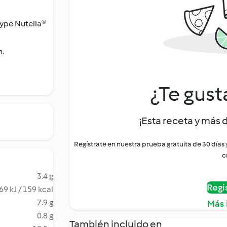
type Nutella®
n.
¿Te gust
¡Esta receta y más 
Regístrate en nuestra prueba gratuita de 30 días
c
3.4 g
Regi
69 kJ / 159 kcal
7.9 g
Más 
0.8 g
También incluido en