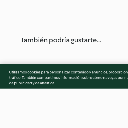
También podría gustarte...
Utilizamos cookies para personalizar contenido y anuncios, proporciona
tráfico. También compartimos información sobre cómo navegas por nue
de publicidad y de analítica.
Nuage au chocolat
Tiramisu à la pâte à