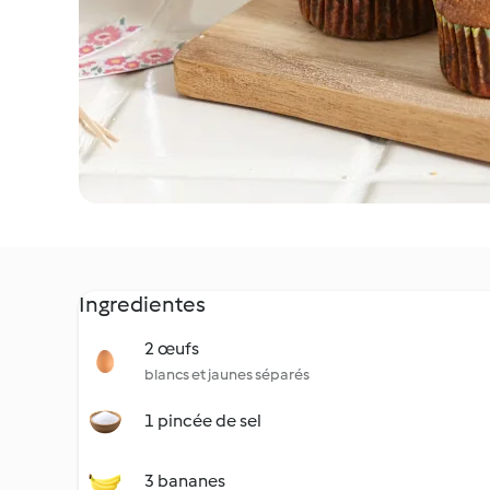
Ingredientes
2 œufs
blancs et jaunes séparés
1 pincée de sel
3 bananes