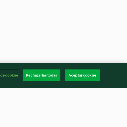
 de cookies
Rechazarlas todas
Aceptar cookies
at
Pains au lait fourrés