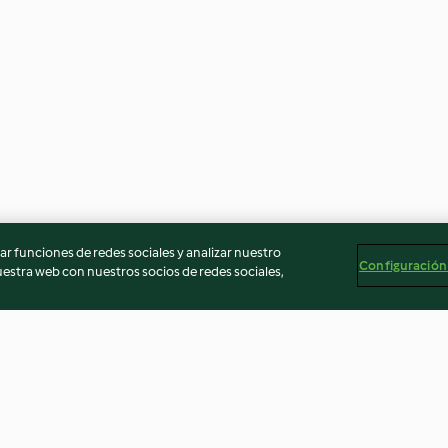
r funciones de redes sociales y analizar nuestro
Configuración
stra web con nuestros socios de redes sociales,
 tartiner
Gratin de pomme de terre
Roulé au chocol