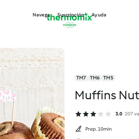
Navega
Suscripción
Ayuda
TM7
TM6
TM5
Muffins Nu
3.0
207 v
Prep. 10min