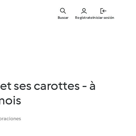
Ir
al
Buscar
Regístrate
Iniciar sesión
contenid
principal
et ses carottes - à
 mois
oraciones