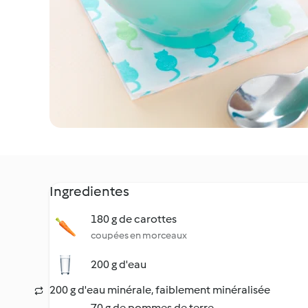
Ingredientes
180 g de carottes
coupées en morceaux
200 g d'eau
200 g d'eau minérale, faiblement minéralisée
70 g de pommes de terre