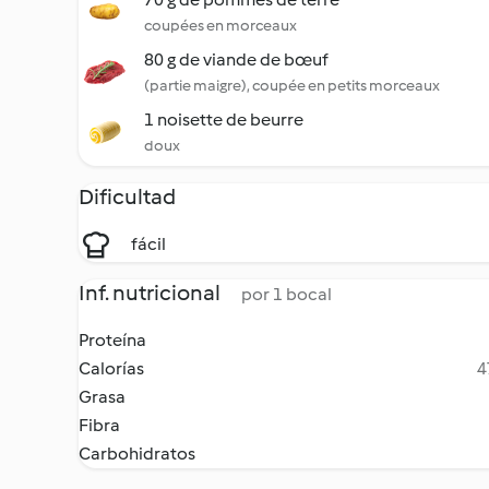
coupées en morceaux
80 g de viande de bœuf
(partie maigre), coupée en petits morceaux
1 noisette de beurre
doux
Dificultad
fácil
Inf. nutricional
por 1 bocal
Proteína
Calorías
4
Grasa
Fibra
Carbohidratos