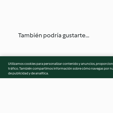
También podría gustarte...
Utilizamos cookies para personalizar contenido y anuncios, proporciona
tráfico. También compartimos información sobre cómo navegas por nue
de publicidad y de analítica.
Œuf florentin - à partir de 12
Mon premier cousco