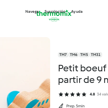
Navega
Suscripción
Ayuda
TM7
TM6
TM5
TM31
Petit boeuf 
partir de 9
4.8
34 val
Prep. 5min