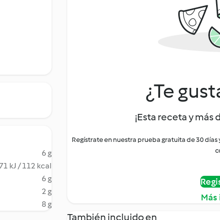
¿Te gust
¡Esta receta y más 
Regístrate en nuestra prueba gratuita de 30 días
c
6 g
71 kJ / 112 kcal
6 g
Regi
2 g
Más 
8 g
También incluido en