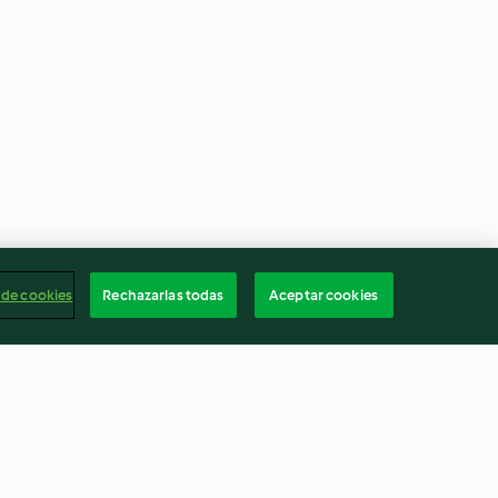
 de cookies
Rechazarlas todas
Aceptar cookies
omate et au
Lasagne à la bolognaise et