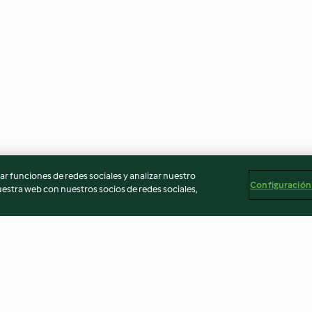
r funciones de redes sociales y analizar nuestro
Configuración
stra web con nuestros socios de redes sociales,
us - à
Purée de veau toute douce - à
Riz à la sauce t