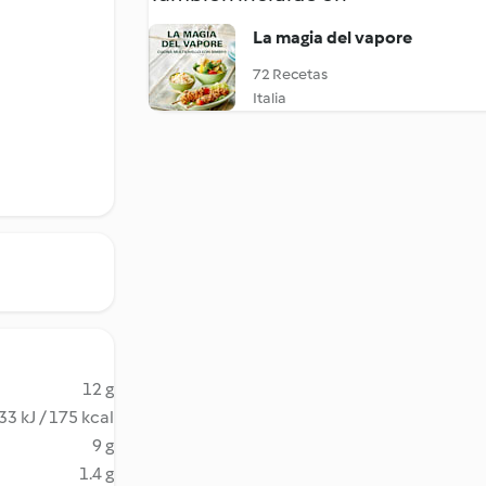
La magia del vapore
72 Recetas
Italia
12 g
33 kJ / 175 kcal
9 g
1.4 g