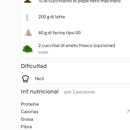
¼ di cucchiaino di pepe nero macinato
200 g di latte
40 g di farina tipo 00
2 cucchiai di aneto fresco (opcional)
tritati
Dificultad
fácil
Inf. nutricional
por 1 porzione
Proteína
Calorías
7
Grasa
Fibra