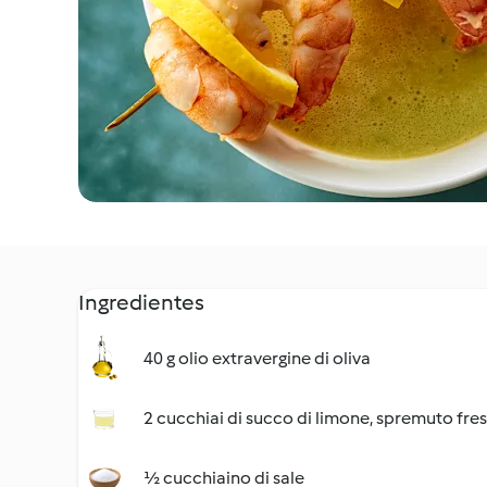
Ingredientes
40 g olio extravergine di oliva
2 cucchiai di succo di limone, spremuto fre
½ cucchiaino di sale