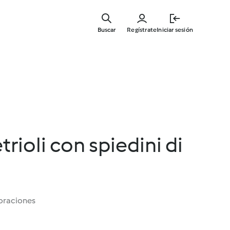
Ir
al
Buscar
Regístrate
Iniciar sesión
contenid
principal
rioli con spiedini di
oraciones