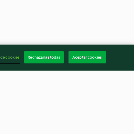
 de cookies
Rechazarlas todas
Aceptar cookies
 dolci con
Gnocchi di patate e castagne
andolo
al sugo di porri e speck
3.9
(21)