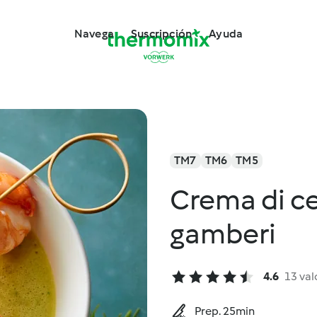
Navega
Suscripción
Ayuda
TM7
TM6
TM5
Crema di cet
gamberi
4.6
13 val
Prep. 25min