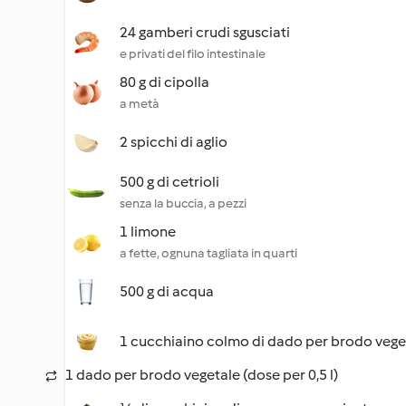
24 gamberi crudi sgusciati
e privati del filo intestinale
80 g di cipolla
a metà
2 spicchi di aglio
500 g di cetrioli
senza la buccia, a pezzi
1 limone
a fette, ognuna tagliata in quarti
500 g di acqua
1 cucchiaino colmo di dado per brodo vege
1 dado per brodo vegetale (dose per 0,5 l)