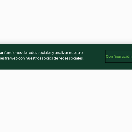
r funciones de redes sociales y analizar nuestro
Configuración
stra web con nuestros socios de redes sociales,
ne
Vellutata ai baccelli di piselli
Crema di patate
arachidi e cori
3.7
(13)
3.3
(12)