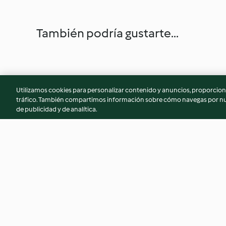
También podría gustarte...
Utilizamos cookies para personalizar contenido y anuncios, proporciona
tráfico. También compartimos información sobre cómo navegas por nue
de publicidad y de analítica.
Involtini di porri e ceci
Minestra di castag
3.7
(27)
3.6
(15)