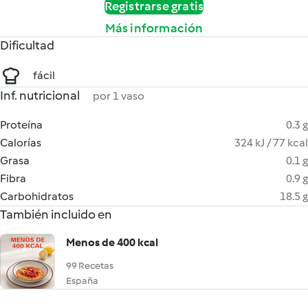
Registrarse gratis
Más información
Dificultad
fácil
Inf. nutricional
por 1 vaso
Proteína
0.3 g
Calorías
324 kJ / 77 kcal
Grasa
0.1 g
Fibra
0.9 g
Carbohidratos
18.5 g
También incluido en
Menos de 400 kcal
99 Recetas
España