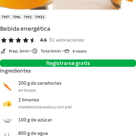
TM7
TM6
TM5
TM31
Bebida energética
4.6
51 valoraciones
Prep. 5min
Total 5min
6 vasos
Registrarse gratis
Ingredientes
200 g de zanahorias
en trozos
2 limones
medianos lavados y con piel
100 g de azúcar
800 g de agua