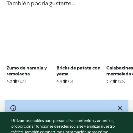
También podría gustarte...
Zumo de naranja y
Bricks de patata con
Calabacines
remolacha
yema
mermelada 
cebolla y c
4.0
(17)
4.4
(5)
3.7
(26)
parmesano
© Copyright 2026
Utilizamos cookies para personalizar contenido y anuncios,
Términos de uso
proporcionar funciones de redes sociales y analizar nuestro
Política de privacidad
tráfico. También compartimos información sobre cómo