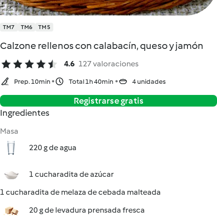
TM7
TM6
TM5
Calzone rellenos con calabacín, queso y jamón
4.6
127 valoraciones
Prep. 10min
Total 1h 40min
4 unidades
Registrarse gratis
Ingredientes
Masa
220 g de agua
1 cucharadita de azúcar
1 cucharadita de melaza de cebada malteada
20 g de levadura prensada fresca