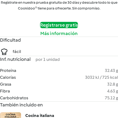
Regístrate en nuestra prueba gratuita de 30 días y descubre todo lo que
Cookidoo® tiene para ofrecerte. Sin compromiso.
Registrarse gratis
Más información
Dificultad
fácil
Inf. nutricional
por 1 unidad
Proteína
32.43 g
Calorías
3032 kJ / 725 kcal
Grasa
32.8 g
Fibra
4.63 g
Carbohidratos
75.12 g
También incluido en
Cocina italiana