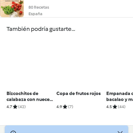
80 Recetas
España
También podría gustarte...
Bizcochitos de
Copa de frutos rojos
Empanada 
calabaza con nueces
bacalao y 
al vapor
4.7
(42)
4.9
(7)
4.5
(44)