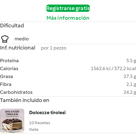
Registrarse gratis
Más información
Dificultad
medio
Inf. nutricional
por 1 pezzo
Proteína
5.5 g
Calorías
1562.6 kJ / 372.2 kcal
Grasa
27.3 g
Fibra
2.1 g
Carbohidratos
24.2 g
También incluido en
Dolcezze tirolesi
10 Recetas
Italia