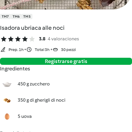
TM7
TM6
TM5
Isadora ubriaca alle noci
3.8
4 valoraciones
Prep. 1h
Total 3h
30 pezzi
Registrarse gratis
Ingredientes
450 g zucchero
350 g di gherigli di noci
5 uova