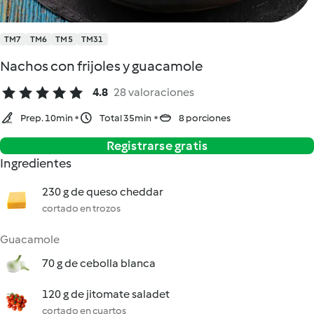
TM7
TM6
TM5
TM31
Nachos con frijoles y guacamole
4.8
28 valoraciones
Prep. 10min
Total 35min
8 porciones
Registrarse gratis
Ingredientes
230 g de queso cheddar
cortado en trozos
Guacamole
70 g de cebolla blanca
120 g de jitomate saladet
cortado en cuartos