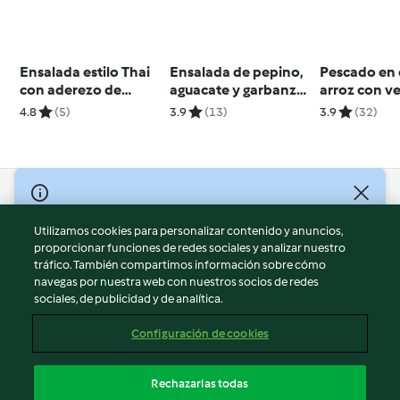
Ensalada estilo Thai
Ensalada de pepino,
Pescado en 
con aderezo de
aguacate y garbanzos
arroz con v
cacahuate
crujientes
4.8
(5)
3.9
(13)
3.9
(32)
© Copyright 2026
Utilizamos cookies para personalizar contenido y anuncios,
Términos de uso
proporcionar funciones de redes sociales y analizar nuestro
Política de privacidad
tráfico. También compartimos información sobre cómo
Aviso legal
navegas por nuestra web con nuestros socios de redes
sociales, de publicidad y de analítica.
Información legal
Cookies
Configuración de cookies
Reportar contenido
Cancelar suscripción
Rechazarlas todas
Declaración de accesibilidad