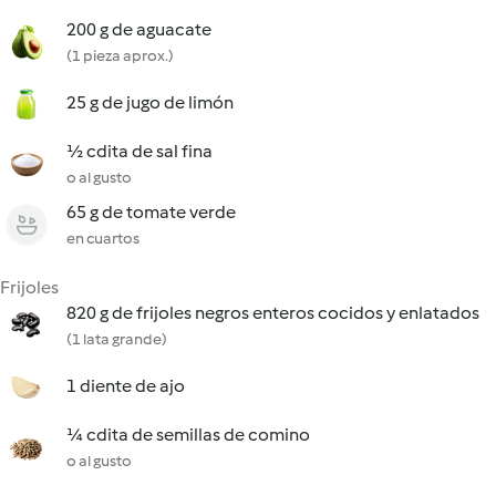
200 g de aguacate
(1 pieza aprox.)
25 g de jugo de limón
½ cdita de sal fina
o al gusto
65 g de tomate verde
en cuartos
Frijoles
820 g de frijoles negros enteros cocidos y enlatados
(1 lata grande)
1 diente de ajo
¼ cdita de semillas de comino
o al gusto