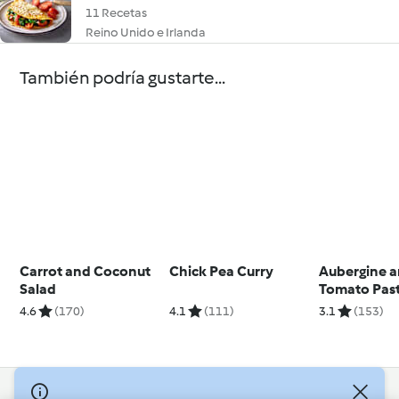
11 Recetas
Reino Unido e Irlanda
También podría gustarte...
Carrot and Coconut
Chick Pea Curry
Aubergine 
Salad
Tomato Pas
4.6
(170)
4.1
(111)
3.1
(153)