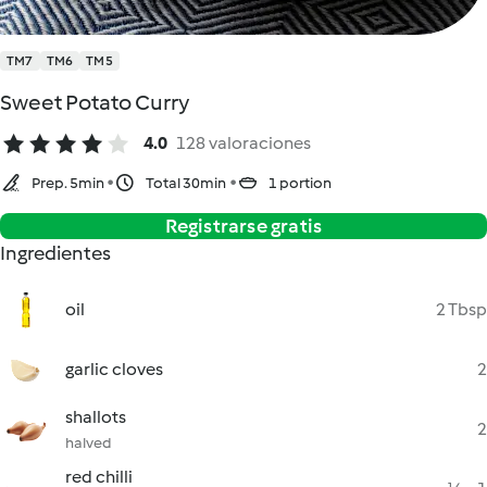
TM7
TM6
TM5
Sweet Potato Curry
4.0
128 valoraciones
Prep. 5min
Total 30min
1 portion
Registrarse gratis
Ingredientes
oil
2 Tbsp
garlic cloves
2
shallots
2
halved
red chilli