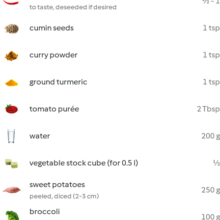
½ - 1
to taste, deseeded if desired
cumin seeds
1 tsp
curry powder
1 tsp
ground turmeric
1 tsp
tomato purée
2 Tbsp
water
200 g
vegetable stock cube (for 0.5 l)
½
sweet potatoes
250 g
peeled, diced (2-3 cm)
broccoli
100 g