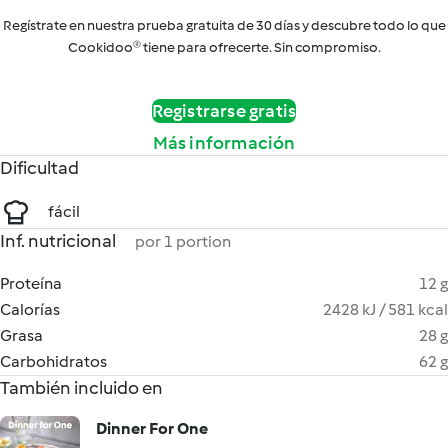
Regístrate en nuestra prueba gratuita de 30 días y descubre todo lo que
Cookidoo® tiene para ofrecerte. Sin compromiso.
Registrarse gratis
Más información
Dificultad
fácil
Inf. nutricional
por 1 portion
Proteína
12 g
Calorías
2428 kJ / 581 kcal
Grasa
28 g
Carbohidratos
62 g
También incluido en
Dinner For One