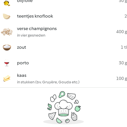
olijfolie
30 g
teentjes knoflook
2
verse champignons
400 g
in vier gesneden
zout
1 tl
porto
30 g
kaas
100 g
in stukken (bv. Gruyère, Gouda etc.)