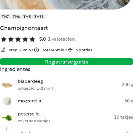
TM7
TM6
TM5
TM31
Champignontaart
5.0
1 valoración
Prep. 10min
Total 45min
6 porties
Registrarse gratis
Ingredientes
bladerdeeg
200 g
uitgerold (1-2 mm)
mozzarella
50 g
peterselie
10 takjes
enkel de blaadjes