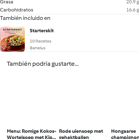
Grasa
20.9 g
Carbohidratos
16.6 g
También incluido en
Starterskit
10 Recetas
Benelux
También podría gustarte...
Menu: Romige Kokos-
Rode uiensoep met
Hongaarse
Wortelsoep met Kip
gehaktballen
champigno