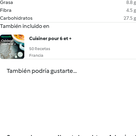
Grasa
8.8 g
Fibra
4.5 g
Carbohidratos
27.5 g
También incluido en
Cuisiner pour 6 et +
50 Recetas
Francia
También podría gustarte...