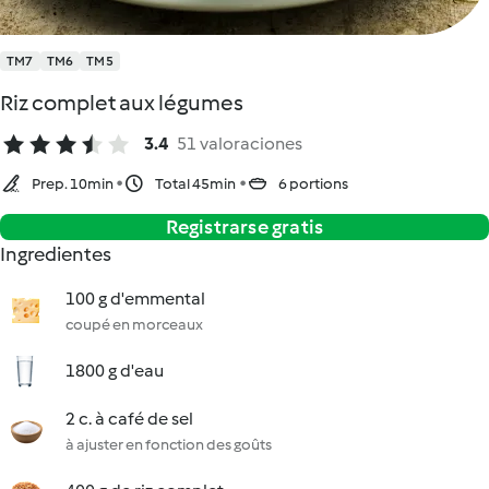
TM7
TM6
TM5
Riz complet aux légumes
3.4
51 valoraciones
Prep. 10min
Total 45min
6 portions
Registrarse gratis
Ingredientes
100 g d'emmental
coupé en morceaux
1800 g d'eau
2 c. à café de sel
à ajuster en fonction des goûts