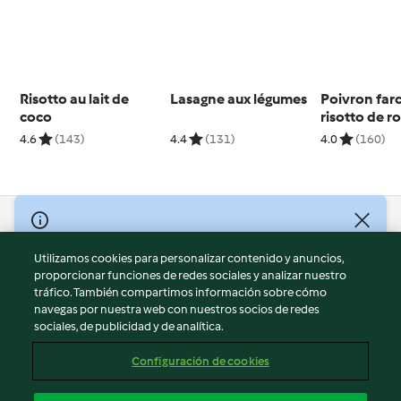
Risotto au lait de
Lasagne aux légumes
Poivron farc
coco
risotto de r
4.6
(143)
4.4
(131)
4.0
(160)
© Copyright 2026
Utilizamos cookies para personalizar contenido y anuncios,
Términos de uso
proporcionar funciones de redes sociales y analizar nuestro
Política de privacidad
tráfico. También compartimos información sobre cómo
Aviso legal
navegas por nuestra web con nuestros socios de redes
sociales, de publicidad y de analítica.
Información legal
Cookies
Configuración de cookies
Reportar contenido