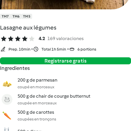
TM7
TM6
TM5
Lasagne aux légumes
4.2
169 valoraciones
Prep. 10min
Total 1h 5min
6 portions
Registrarse gratis
Ingredientes
200 g de parmesan
coupé en morceaux
500 g de chair de courge butternut
coupée en morceaux
500 g de carottes
coupées en tronçons