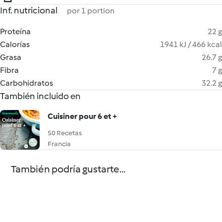
Inf. nutricional
por 1 portion
Proteína
22 g
Calorías
1941 kJ / 466 kcal
Grasa
26.7 g
Fibra
7 g
Carbohidratos
32.2 g
También incluido en
Cuisiner pour 6 et +
50 Recetas
Francia
También podría gustarte...