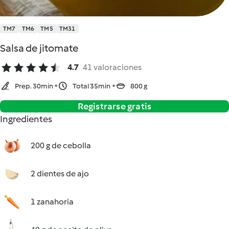
TM7
TM6
TM5
TM31
Salsa de jitomate
4.7
41 valoraciones
Prep. 30min
Total 35min
800 g
Registrarse gratis
Ingredientes
200 g de cebolla
2 dientes de ajo
1 zanahoria