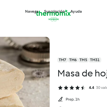
Navega
Suscripción
Ayuda
TM7
TM6
TM5
TM31
Masa de hoj
4.4
30 val
Prep. 1h