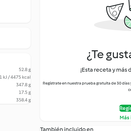
¿Te gust
¡Esta receta y más 
52.8 g
 kJ / 4475 kcal
Regístrate en nuestra prueba gratuita de 30 días
347.8 g
c
17.5 g
358.4 g
Regi
Más 
También incluido en