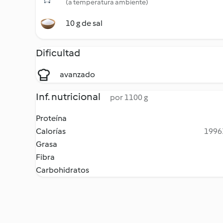
(a temperatura ambiente)
10 g de sal
Dificultad
avanzado
Inf. nutricional
por 1100 g
Proteína
Calorías
19961
Grasa
Fibra
Carbohidratos