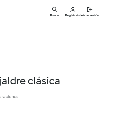
Ir
al
Buscar
Regístrate
Iniciar sesión
contenid
principal
aldre clásica
oraciones