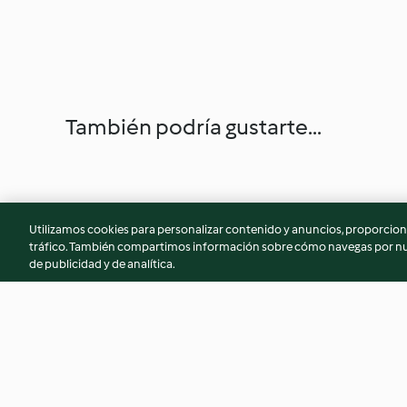
También podría gustarte...
Utilizamos cookies para personalizar contenido y anuncios, proporciona
tráfico. También compartimos información sobre cómo navegas por nue
de publicidad y de analítica.
Pelotas de fraile rellenas de
Tarta Selva Negra