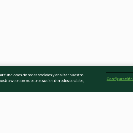
r funciones de redes sociales y analizar nuestro
Configuración
stra web con nuestros socios de redes sociales,
Baño de chocolate
Merengue con a