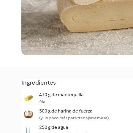
Ingredientes
410 g de mantequilla
fría
500 g de harina de fuerza
(y un poco más para trabajar la masa)
250 g de agua