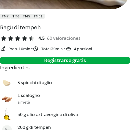
TM7
TM6
TM5
TM31
Ragù di tempeh
4.5
60 valoraciones
Prep. 10min
Total 30min
4 porzioni
Registrarse gratis
Ingredientes
3 spicchi di aglio
1 scalogno
a metà
50 g olio extravergine di oliva
200 g di tempeh