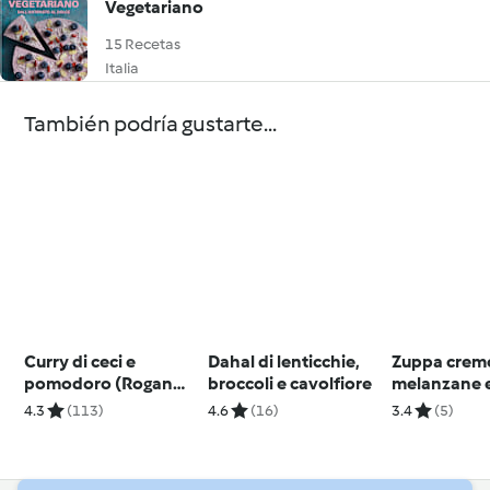
Vegetariano
15 Recetas
Italia
También podría gustarte...
Curry di ceci e
Dahal di lenticchie,
Zuppa cremo
pomodoro (Rogan
broccoli e cavolfiore
melanzane e
Josh curry)
4.3
(113)
4.6
(16)
3.4
(5)