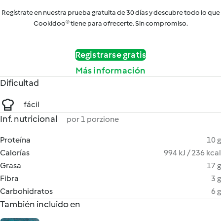
Regístrate en nuestra prueba gratuita de 30 días y descubre todo lo que
Cookidoo® tiene para ofrecerte. Sin compromiso.
Registrarse gratis
Más información
Dificultad
fácil
Inf. nutricional
por 1 porzione
Proteína
10 g
Calorías
994 kJ / 236 kcal
Grasa
17 g
Fibra
3 g
Carbohidratos
6 g
También incluido en