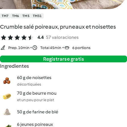
TM7
TM6
TM5
TM31
Crumble salé poireaux, pruneaux et noisettes
4.4
57 valoraciones
Prep. 10min
Total 45min
6 portions
Registrarse gratis
Ingredientes
60 g de noisettes
décortiquées
70 g de beurre mou
et un peu pour le plat
50 g de farine de blé
6 jeunes poireaux