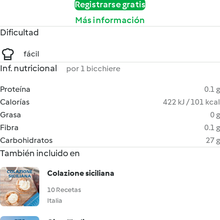
Registrarse gratis
Más información
Dificultad
fácil
Inf. nutricional
por 1 bicchiere
Proteína
0.1 g
Calorías
422 kJ / 101 kcal
Grasa
0 g
Fibra
0.1 g
Carbohidratos
27 g
También incluido en
Colazione siciliana
10 Recetas
Italia