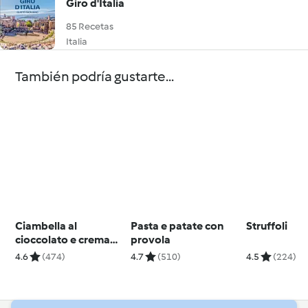
Giro d'Italia
85 Recetas
Italia
También podría gustarte...
Ciambella al
Pasta e patate con
Struffoli
cioccolato e crema
provola
gianduia
4.6
(474)
4.7
(510)
4.5
(224)