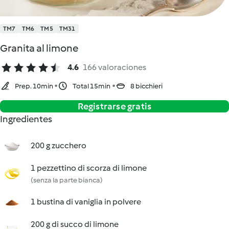
TM7
TM6
TM5
TM31
Granita al limone
4.6
166 valoraciones
Prep. 10min
Total 15min
8 bicchieri
Registrarse gratis
Ingredientes
200 g zucchero
1 pezzettino di scorza di limone
(senza la parte bianca)
1 bustina di vaniglia in polvere
200 g di succo di limone