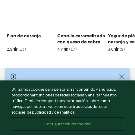
Flan de naranja
Cebolla caramelizada
Yogur de pl
con queso de cabra
naranja y ce
2.5
(13)
4.7
(17)
3.0
(2)
© Copyright 2026
Utilizamos cookies para personalizar contenido y anuncios,
Términos de uso
proporcionar funciones de redes sociales y analizar nuestro
Política de privacidad
tráfico. También compartimos información sobre cómo
Aviso legal
navegas por nuestra web con nuestros socios de redes
sociales, de publicidad y de analítica.
Información legal
Cookies
Configuración de cookies
Reportar contenido