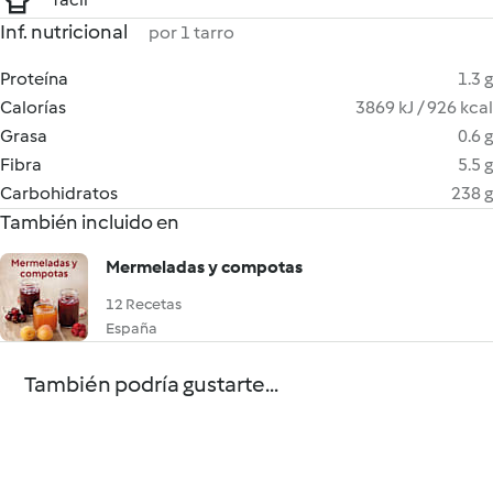
Inf. nutricional
por 1 tarro
Proteína
1.3 g
Calorías
3869 kJ / 926 kcal
Grasa
0.6 g
Fibra
5.5 g
Carbohidratos
238 g
También incluido en
Mermeladas y compotas
12 Recetas
España
También podría gustarte...