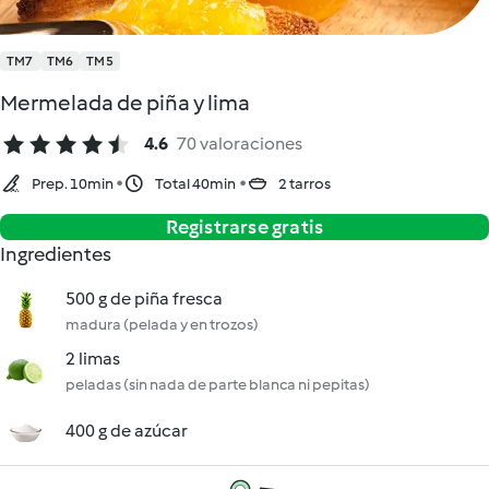
TM7
TM6
TM5
Mermelada de piña y lima
4.6
70 valoraciones
Prep. 10min
Total 40min
2 tarros
Registrarse gratis
Ingredientes
500 g de piña fresca
madura (pelada y en trozos)
2 limas
peladas (sin nada de parte blanca ni pepitas)
400 g de azúcar