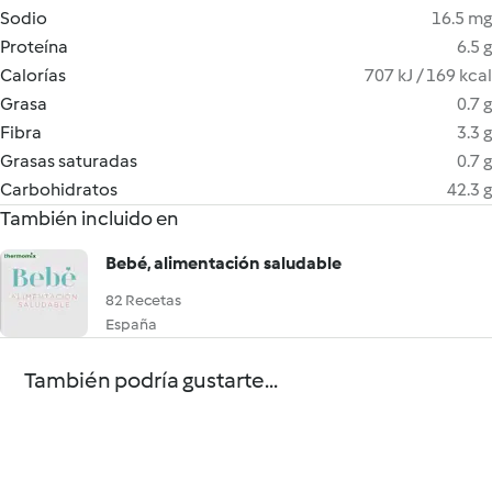
Sodio
16.5 mg
Proteína
6.5 g
Calorías
707 kJ / 169 kcal
Grasa
0.7 g
Fibra
3.3 g
Grasas saturadas
0.7 g
Carbohidratos
42.3 g
También incluido en
Bebé, alimentación saludable
82 Recetas
España
También podría gustarte...