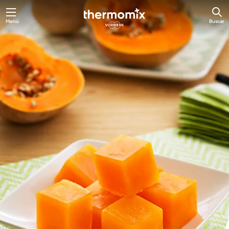
Ir
Menú
Buscar
al
contenido
principal