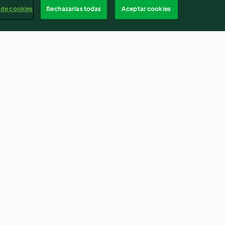
 de cookies
Rechazarlas todas
Aceptar cookies
no y cerezas
Helado de moras y arándanos
4.5
(54)
Españ
Cancelar suscripción