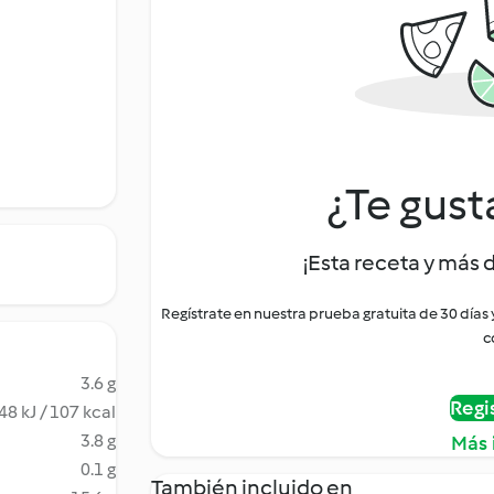
¿Te gust
¡Esta receta y más 
Regístrate en nuestra prueba gratuita de 30 días
c
3.6 g
Regi
48 kJ / 107 kcal
3.8 g
Más 
0.1 g
También incluido en