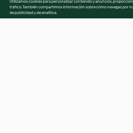
Utilizamos cookies para personalizar contenido y anuncios, proporciona
tráfico. También compartimos información sobre cómo navegas por nue
de publicidad y de analítica.
Salsa bechamel y derivadas
Tarta de manzana 
(sin gluten)
4.2
(29)
4.6
(465)
© Copyright 2026
Términos de uso
Política de privacidad
Aviso l
Declaración de accesibilidad