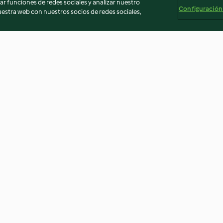
r funciones de redes sociales y analizar nuestro
Configuración
stra web con nuestros socios de redes sociales,
y pera
Galletas de cacao, almendra y
Helado de pláta
canela
4.3
(98)
4.6
(66)
egal
Información legal
Cookies
Reportar contenido