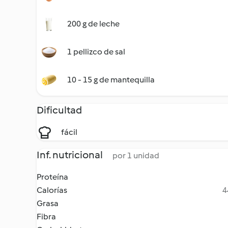
200 g de leche
1 pellizco de sal
10 - 15 g de mantequilla
Dificultad
fácil
Inf. nutricional
por 1 unidad
Proteína
Calorías
4
Grasa
Fibra