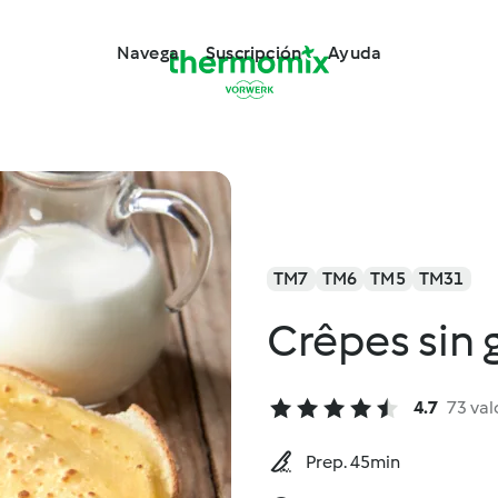
Navega
Suscripción
Ayuda
TM7
TM6
TM5
TM31
Crêpes sin 
4.7
73 val
Prep. 45min